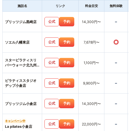
施設名
リンク
料金目安
無料体験
-
公式
予約
プリッツジム黒崎店
14,300円〜
○
公式
予約
ソエル八幡東店
7,678円〜
スターピラティスリ
-
公式
予約
1,100円〜
バーウォーク北九州
スタジオ
ピラティススタジオ
-
公式
予約
9,900円〜
デップ小倉店
-
公式
予約
プリッツジム小倉店
14,300円〜
キャンペーン中
-
公式
予約
22,000円〜
La pilates小倉店