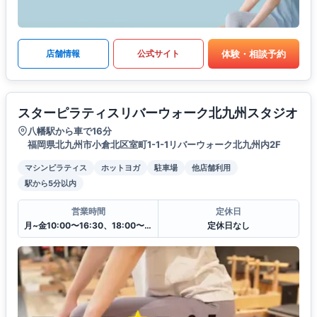
体験・相談予約
店舗情報
公式サイト
スターピラティスリバーウォーク北九州スタジオ
八幡駅から車で16分
福岡県北九州市小倉北区室町1-1-1リバーウォーク北九州内2F
マシンピラティス
ホットヨガ
駐車場
他店舗利用
駅から5分以内
営業時間
定休日
月~金10:00〜16:30、18:00〜21:00
定休日なし