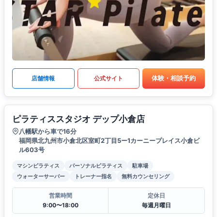
体験・相談予約
店舗情報
公式サイト
ピラティススタジオ デップ小倉店
八幡駅から車で16分
福岡県北九州市小倉北区室町2丁目5ー1カーニープレイス小倉ビ
ル603号
マシンピラティス
パーソナルピラティス
駐車場
ウォーターサーバー
トレーナー指名
無料カウンセリング
営業時間
定休日
9:00〜18:00
毎週月曜日