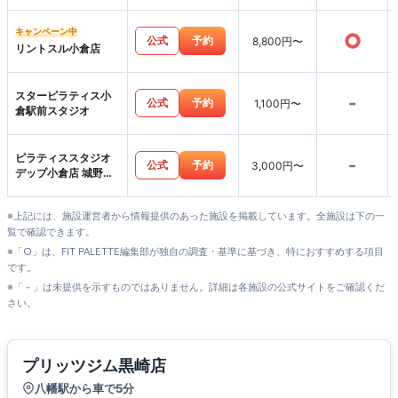
キャンペーン中
○
公式
予約
8,800円〜
リントスル小倉店
スターピラティス小
-
公式
予約
1,100円〜
倉駅前スタジオ
ピラティススタジオ
-
公式
予約
3,000円〜
デップ小倉店 城野ス
タジオ
※上記には、施設運営者から情報提供のあった施設を掲載しています。全施設は下の一
覧で確認できます。
※「○」は、FIT PALETTE編集部が独自の調査・基準に基づき、特におすすめする項目
です。
※「－」は未提供を示すものではありません。詳細は各施設の公式サイトをご確認くだ
さい。
プリッツジム黒崎店
八幡駅から車で5分