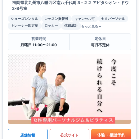
福岡県北九州市八幡西区南八千代町３−２２ アビタシオン・ドウ
2-B号室
シューズレンタル
レッスン振替可
キャンセル可
セミパーソナル
トレーナー固定制
ロッカー
体組成計
もっと見る
営業時間
定休日
月曜日 11:00〜21:00
毎月不定休
体験・相談予約
店舗情報
公式サイト