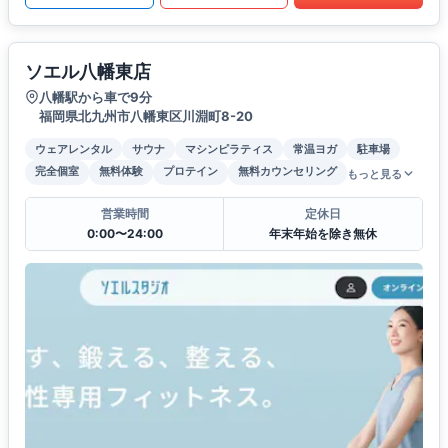
ソエル八幡東店
八幡駅から車で9分
福岡県北九州市八幡東区川淵町8-20
ウェアレンタル
サウナ
マシンピラティス
常温ヨガ
駐車場
完全個室
無料体験
プロテイン
無料カウンセリング
もっと見る
営業時間
定休日
0:00〜24:00
年末年始を除き無休