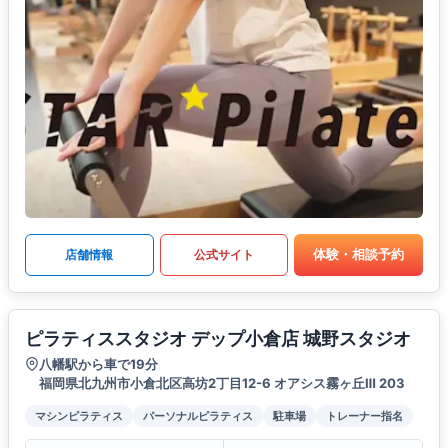
体験・相談予約
店舗情報
公式サイト
ピラティススタジオ デップ小倉店 城野スタジオ
八幡駅から車で19分
福岡県北九州市小倉北区高坊2丁目12-6 オアシス霧ヶ丘Ⅲ 203
マシンピラティス
パーソナルピラティス
駐車場
トレーナー指名