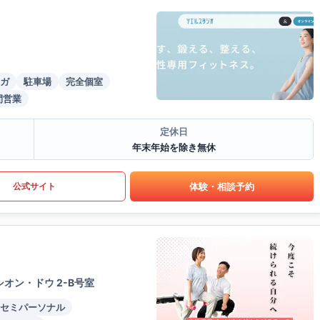
ガ
駐車場
完全個室
間営業
定休日
年末年始を除き無休
体験・相談予約
公式サイト
オン・ドウ 2-B号室
セミパーソナル