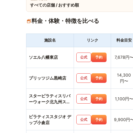
すべての店舗 / おすすめ順
料金・体験・特徴を比べる
施設名
リンク
料金目安
ソエル八幡東店
7,678円
公式
予約
14,300
プリッツジム黒崎店
公式
予約
円〜
スターピラティスリバ
1,100円
公式
予約
ーウォーク北九州スタ
ジオ
ピラティススタジオ デ
9,900円
公式
予約
ップ小倉店