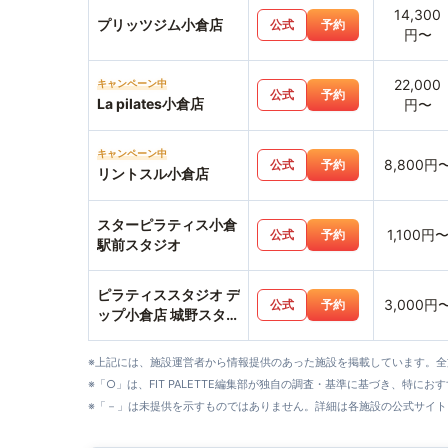
14,300
プリッツジム小倉店
公式
予約
円〜
22,000
キャンペーン中
公式
予約
La pilates小倉店
円〜
キャンペーン中
8,800円
公式
予約
リントスル小倉店
スターピラティス小倉
1,100円
公式
予約
駅前スタジオ
ピラティススタジオ デ
3,000円
公式
予約
ップ小倉店 城野スタジ
オ
※上記には、施設運営者から情報提供のあった施設を掲載しています。
※「○」は、FIT PALETTE編集部が独自の調査・基準に基づき、特にお
※「－」は未提供を示すものではありません。詳細は各施設の公式サイト