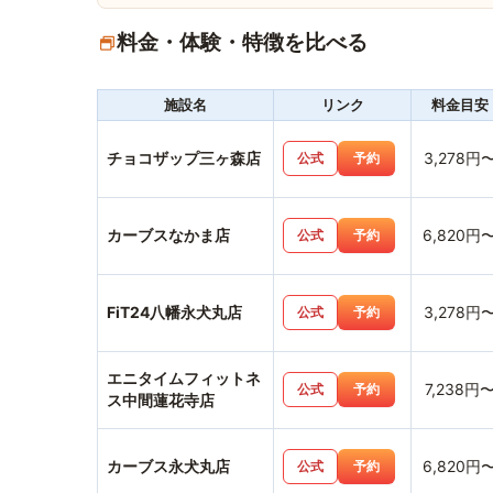
料金・体験・特徴を比べる
施設名
リンク
料金目安
チョコザップ三ヶ森店
3,278円
公式
予約
カーブスなかま店
6,820円
公式
予約
FiT24八幡永犬丸店
3,278円
公式
予約
エニタイムフィットネ
7,238円
公式
予約
ス中間蓮花寺店
カーブス永犬丸店
6,820円
公式
予約