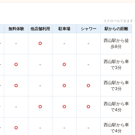
スクロールできます 
無料体験
他店舗利用
駐車場
シャワー
駅からの距離
西山駅から徒
〜
-
○
-
-
歩8分
西山駅から車
〜
○
-
○
-
で3分
西山駅から車
〜
○
-
○
○
で3分
西山駅から車
〜
-
○
○
○
で4分
西山駅から車
〜
○
-
-
-
で4分