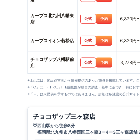
カーブス北九州八幡東
6,820円
公式
予約
店
カーブスイオン若松店
6,820円
公式
予約
チョコザップ八幡駅前
3,278円
公式
予約
店
※上記には、施設運営者から情報提供のあった施設を掲載しています。
※「○」は、FIT PALETTE編集部が独自の調査・基準に基づき、特にお
※「－」は未提供を示すものではありません。詳細は各施設の公式サイト
チョコザップ三ヶ森店
西山駅から徒歩8分
福岡県北九州市八幡西区三ヶ森3ー4ー3三ヶ森店舗 2