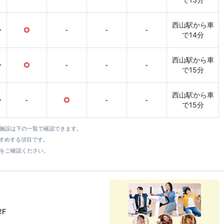
西山駅から車
〜
○
-
-
-
で14分
西山駅から車
〜
○
-
-
-
で15分
西山駅から車
〜
-
○
-
-
で15分
全施設は下の一覧で確認できます。
すすめする項目です。
をご確認ください。
F