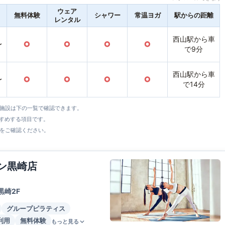
ウェア
無料体験
シャワー
常温ヨガ
駅からの距離
レンタル
西山駅から車
〜
○
○
○
○
で9分
西山駅から車
〜
○
○
○
○
で14分
全施設は下の一覧で確認できます。
すすめする項目です。
をご確認ください。
ウン黒崎店
黒崎2F
グループピラティス
利用
無料体験
もっと見る