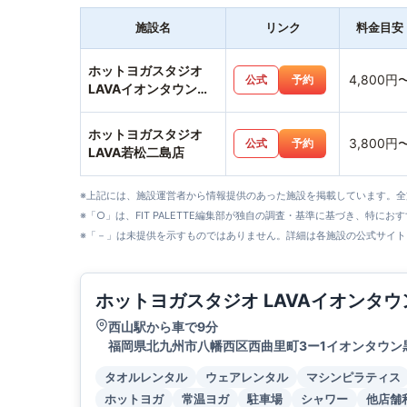
施設名
リンク
料金目安
ホットヨガスタジオ
4,800円
公式
予約
LAVAイオンタウン黒
崎店
ホットヨガスタジオ
3,800円
公式
予約
LAVA若松二島店
※上記には、施設運営者から情報提供のあった施設を掲載しています。
※「○」は、FIT PALETTE編集部が独自の調査・基準に基づき、特にお
※「－」は未提供を示すものではありません。詳細は各施設の公式サイト
ホットヨガスタジオ LAVAイオンタ
西山駅から車で9分
福岡県北九州市八幡西区西曲里町3ー1イオンタウン
タオルレンタル
ウェアレンタル
マシンピラティス
ホットヨガ
常温ヨガ
駐車場
シャワー
他店舗