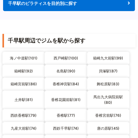
千早駅のピラティスを目的別に探す
千早駅周辺でジムを駅から探す
海ノ中道駅(101)
西戸崎駅(100)
箱崎九大前駅(99)
箱崎駅(92)
名島駅(90)
貝塚駅(87)
箱崎宮前駅(86)
香椎神宮駅(84)
舞松原駅(83)
馬出九大病院前駅
土井駅(81)
香椎花園前駅(81)
(80)
西鉄香椎駅(79)
香椎駅(77)
香椎宮前駅(76)
九産大前駅(74)
西鉄千早駅(74)
唐の原駅(45)