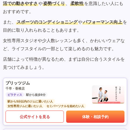
活での動きやすさ
や
姿勢づくり
、
柔軟性
を意識したい人にも
おすすめです。
また、
スポーツのコンディショニング
や
パフォーマンス向上
を
目的に取り入れられることもあります。
女性専用スタジオや少人数レッスンも多く、かわいいウェアな
ど、ライフスタイルの一部として楽しめるのも魅力です。
店舗によって特徴が異なるため、まずは自分に合うスタイルを
見つけてみましょう。
プリッツジム
千早・香椎店
ピラティス
駅から徒歩9分
駅から5分以内のジムに通いたい人
女性専用ジムに通いたい人
セミパーソナルを始めたい人
公式サイトを見る
体験・相談予約