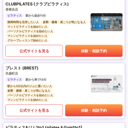
CLUBPILATES (クラブピラティス)
香椎浜店
ピラティス
駅から徒歩11分
隙間時間を活用したい人
姿勢・腰痛・肩こりが気になる人
マットピラティスを始めたい人
パーソナルピラティスを始めたい人
マシンピラティスを始めたい人
グループレッスンで始めたい人
公式サイトを見る
体験・相談予約
ブレスト (BREST)
呉服町店
ピラティス
駅から車で13分
駅から5分以内のジムに通いたい人
姿勢・腰痛・肩こりが気になる人
パーソナルピラティスを始めたい人
マシンピラティスを始めたい人
公式サイトを見る
体験・相談予約
ピラティス&ジム1to1 (pilates＆Gym1to1)