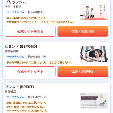
プリッツジム
千早・香椎店
パーソナルジム
駅から徒歩9分
駅から5分以内のジムに通いたい人
女性専用ジムに通いたい人
セミパーソナルを始めたい人
公式サイトを見る
体験・相談予約
ビヨンド (BEYOND)
香椎駅前店
パーソナルジム
駅から徒歩14分
駅から5分以内のジムに通いたい人
とにかく痩せたい人
公式サイトを見る
体験・相談予約
ブレスト (BREST)
呉服町店
パーソナルジム
駅から車で13分
駅から5分以内のジムに通いたい人
姿勢・腰痛・肩こりが気になる人
パーソナルピラティスを始めたい人