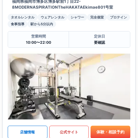
福岡県福岡市博多区博多駅前1丁目22-
8MODERNASPIRATIONTheHAKATAEkimae801号室
タオルレンタル
ウェアレンタル
シャワー
完全個室
プロテイン
食事指導
駅から5分以内
営業時間
定休日
10:00〜22:00
要確認
体験・相談予約
店舗情報
公式サイト