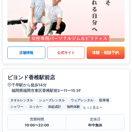
体験・相談予約
店舗情報
公式サイト
ビヨンド香椎駅前店
千早駅から徒歩14分
福岡県福岡市東区香椎駅前2ー11ー15 3F
タオルレンタル
シューズレンタル
ウェアレンタル
駐車場
シャワー
ロッカー
体組成計
無料体験
もっと見る
営業時間
定休日
10:00〜22:00
年中無休