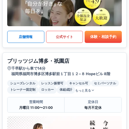
体験・相談予約
店舗情報
公式サイト
プリッツジム博多・祇園店
千早駅から車で14分
福岡県福岡市博多区博多駅前１丁目１２−８ Hopeビル 8階
シューズレンタル
レッスン振替可
キャンセル可
セミパーソナル
トレーナー固定制
ロッカー
体組成計
もっと見る
営業時間
定休日
月曜日 11:00〜21:00
毎月不定休