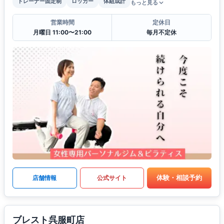
トレーナー固定制
ロッカー
体組成計
もっと見る
営業時間
定休日
月曜日 11:00〜21:00
毎月不定休
体験・相談予約
店舗情報
公式サイト
ブレスト呉服町店