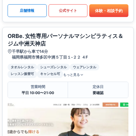
体験・相談予約
店舗情報
公式サイト
ORBe. 女性専用パーソナルマシンピラティス＆
ジム中洲天神店
千早駅から車で14分
福岡県福岡市博多区中洲５丁目１-２２ ４F
タオルレンタル
シューズレンタル
ウェアレンタル
レッスン振替可
キャンセル可
もっと見る
営業時間
定休日
平日 10:00〜21:00
要確認