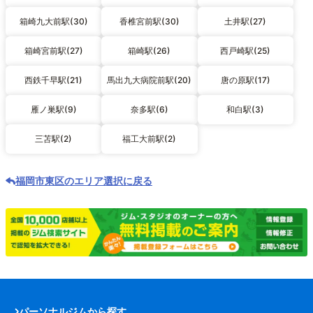
箱崎九大前駅(30)
香椎宮前駅(30)
土井駅(27)
箱崎宮前駅(27)
箱崎駅(26)
西戸崎駅(25)
西鉄千早駅(21)
馬出九大病院前駅(20)
唐の原駅(17)
雁ノ巣駅(9)
奈多駅(6)
和白駅(3)
三苫駅(2)
福工大前駅(2)
福岡市東区のエリア選択に戻る
パーソナルジムから探す