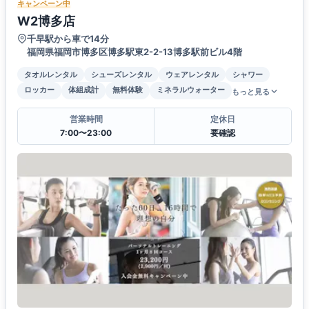
キャンペーン中
W2博多店
千早駅から車で14分
福岡県福岡市博多区博多駅東2-2-13博多駅前ビル4階
タオルレンタル
シューズレンタル
ウェアレンタル
シャワー
ロッカー
体組成計
無料体験
ミネラルウォーター
もっと見る
営業時間
定休日
7:00〜23:00
要確認