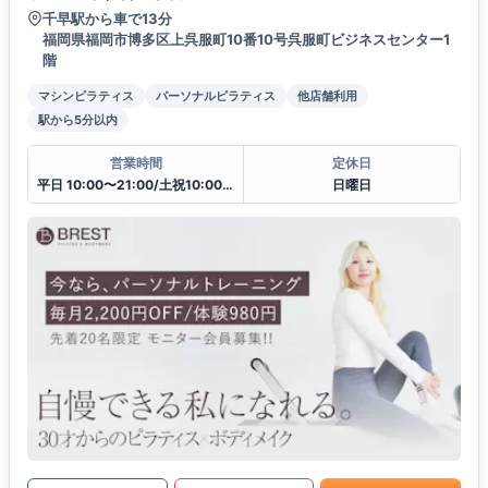
千早駅から車で13分
福岡県福岡市博多区上呉服町10番10号呉服町ビジネスセンター1
階
マシンピラティス
パーソナルピラティス
他店舗利用
駅から5分以内
営業時間
定休日
平日 10:00〜21:00/土祝10:00〜19:30
日曜日