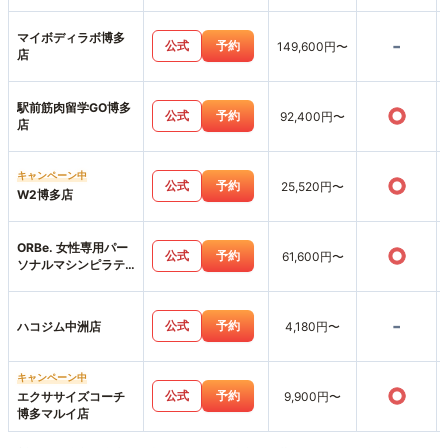
マイボディラボ博多
-
公式
予約
149,600円〜
店
駅前筋肉留学GO博多
○
公式
予約
92,400円〜
店
キャンペーン中
○
公式
予約
25,520円〜
W2博多店
ORBe. 女性専用パー
○
公式
予約
61,600円〜
ソナルマシンピラテ
ィス＆ジム中洲天神
店
-
公式
予約
ハコジム中洲店
4,180円〜
キャンペーン中
○
公式
予約
エクササイズコーチ
9,900円〜
博多マルイ店