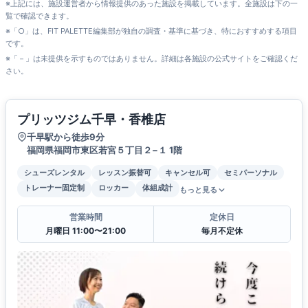
※上記には、施設運営者から情報提供のあった施設を掲載しています。全施設は下の一
覧で確認できます。
※「○」は、FIT PALETTE編集部が独自の調査・基準に基づき、特におすすめする項目
です。
※「－」は未提供を示すものではありません。詳細は各施設の公式サイトをご確認くだ
さい。
プリッツジム千早・香椎店
千早駅から徒歩9分
福岡県福岡市東区若宮５丁目２−１ 1階
シューズレンタル
レッスン振替可
キャンセル可
セミパーソナル
トレーナー固定制
ロッカー
体組成計
もっと見る
営業時間
定休日
月曜日 11:00〜21:00
毎月不定休