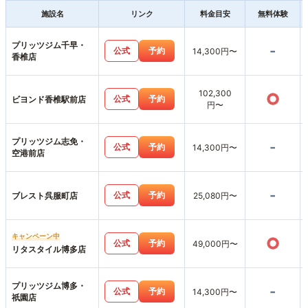
施設名
リンク
料金目安
無料体験
プリッツジム千早・
-
公式
予約
14,300円〜
香椎店
102,300
○
公式
予約
ビヨンド香椎駅前店
円〜
プリッツジム志免・
-
公式
予約
14,300円〜
空港前店
-
公式
予約
ブレスト呉服町店
25,080円〜
キャンペーン中
○
公式
予約
49,000円〜
リタスタイル博多店
プリッツジム博多・
-
公式
予約
14,300円〜
祇園店