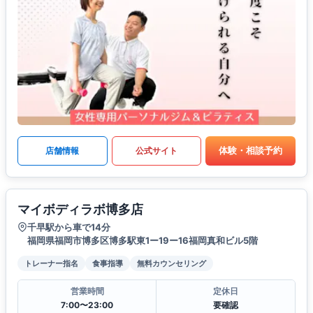
体験・相談予約
店舗情報
公式サイト
マイボディラボ博多店
千早駅から車で14分
福岡県福岡市博多区博多駅東1ー19ー16福岡真和ビル5階
トレーナー指名
食事指導
無料カウンセリング
営業時間
定休日
7:00〜23:00
要確認