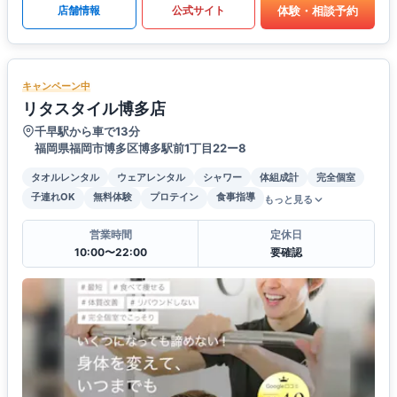
体験・相談予約
店舗情報
公式サイト
キャンペーン中
リタスタイル博多店
千早駅から車で13分
福岡県福岡市博多区博多駅前1丁目22ー8
タオルレンタル
ウェアレンタル
シャワー
体組成計
完全個室
子連れOK
無料体験
プロテイン
食事指導
もっと見る
営業時間
定休日
10:00〜22:00
要確認