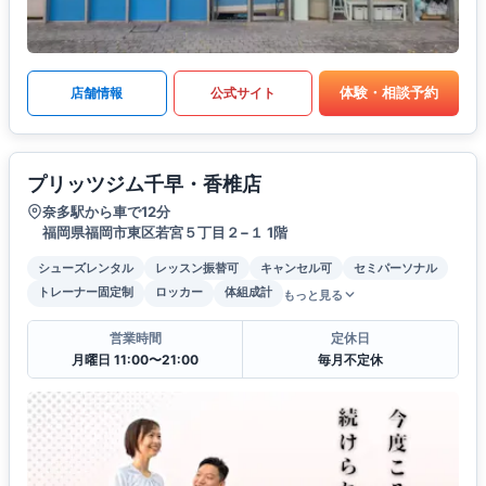
体験・相談予約
店舗情報
公式サイト
プリッツジム千早・香椎店
奈多駅から車で12分
福岡県福岡市東区若宮５丁目２−１ 1階
シューズレンタル
レッスン振替可
キャンセル可
セミパーソナル
トレーナー固定制
ロッカー
体組成計
もっと見る
営業時間
定休日
月曜日 11:00〜21:00
毎月不定休