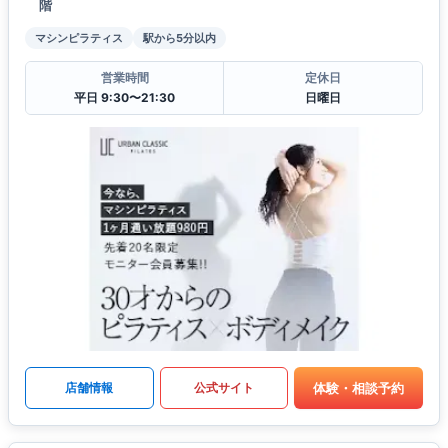
階
マシンピラティス
駅から5分以内
営業時間
定休日
平日 9:30〜21:30
日曜日
体験・相談予約
店舗情報
公式サイト