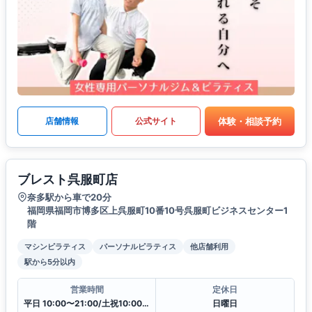
体験・相談予約
店舗情報
公式サイト
ブレスト呉服町店
奈多駅から車で20分
福岡県福岡市博多区上呉服町10番10号呉服町ビジネスセンター1
階
マシンピラティス
パーソナルピラティス
他店舗利用
駅から5分以内
営業時間
定休日
平日 10:00〜21:00/土祝10:00〜19:30
日曜日