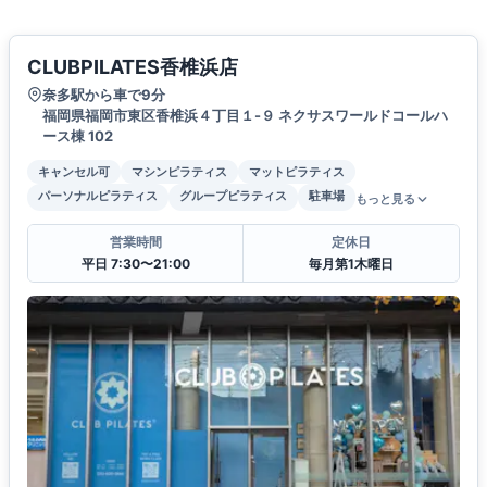
CLUBPILATES香椎浜店
奈多駅から車で9分
福岡県福岡市東区香椎浜４丁目１-９ ネクサスワールドコールハ
ース棟 102
キャンセル可
マシンピラティス
マットピラティス
パーソナルピラティス
グループピラティス
駐車場
もっと見る
営業時間
定休日
平日 7:30〜21:00
毎月第1木曜日