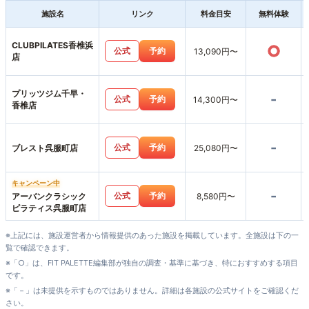
施設名
リンク
料金目安
無料体験
CLUBPILATES香椎浜
○
公式
予約
13,090円〜
店
プリッツジム千早・
-
公式
予約
14,300円〜
香椎店
-
公式
予約
ブレスト呉服町店
25,080円〜
キャンペーン中
-
公式
予約
アーバンクラシック
8,580円〜
ピラティス呉服町店
※上記には、施設運営者から情報提供のあった施設を掲載しています。全施設は下の一
覧で確認できます。
※「○」は、FIT PALETTE編集部が独自の調査・基準に基づき、特におすすめする項目
です。
※「－」は未提供を示すものではありません。詳細は各施設の公式サイトをご確認くだ
さい。