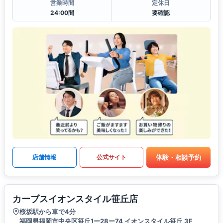
営業時間
定休日
24:00間
要確認
体験・相談予約
店舗情報
公式サイト
カーブスイオンスタイル笹丘店
桜坂駅から車で4分
福岡県福岡市中央区笹丘1ー28ー74 イオンスタイル笹丘 3F