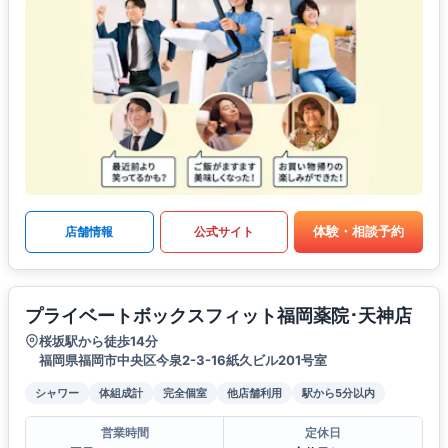
体験・相談予約
店舗情報
公式サイト
プライベートボックスフィット福岡薬院･天神店
桜坂駅から徒歩14分
福岡県福岡市中央区今泉2-3-16紙久ビル201号室
シャワー
体組成計
完全個室
他店舗利用
駅から5分以内
営業時間
定休日