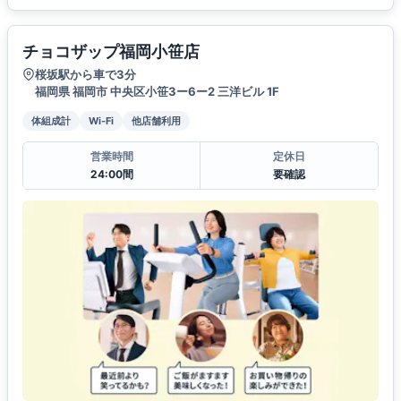
チョコザップ福岡小笹店
桜坂駅から車で3分
福岡県 福岡市 中央区小笹3ー6ー2 三洋ビル 1F
体組成計
Wi-Fi
他店舗利用
営業時間
定休日
24:00間
要確認