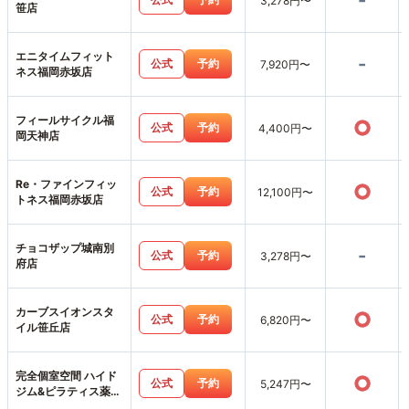
-
3,278円〜
笹店
エニタイムフィット
-
公式
予約
7,920円〜
ネス福岡赤坂店
フィールサイクル福
○
公式
予約
4,400円〜
岡天神店
Re・ファインフィッ
○
公式
予約
12,100円〜
トネス福岡赤坂店
チョコザップ城南別
-
公式
予約
3,278円〜
府店
カーブスイオンスタ
○
公式
予約
6,820円〜
イル笹丘店
完全個室空間 ハイド
○
公式
予約
5,247円〜
ジム&ピラティス薬院
渡辺通店