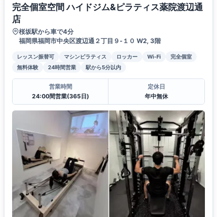
完全個室空間 ハイドジム&ピラティス薬院渡辺通
店
桜坂駅から車で4分
福岡県福岡市中央区渡辺通２丁目９-１０ W2, 3階
レッスン振替可
マシンピラティス
ロッカー
Wi-Fi
完全個室
無料体験
24時間営業
駅から5分以内
営業時間
定休日
24:00間営業(365日)
年中無休