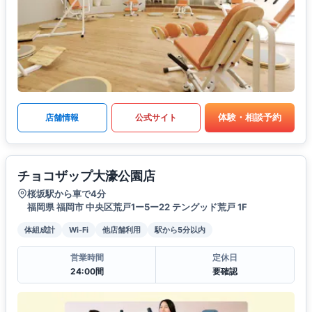
体験・相談予約
店舗情報
公式サイト
チョコザップ大濠公園店
桜坂駅から車で4分
福岡県 福岡市 中央区荒戸1ー5ー22 テングッド荒戸 1F
体組成計
Wi-Fi
他店舗利用
駅から5分以内
営業時間
定休日
24:00間
要確認