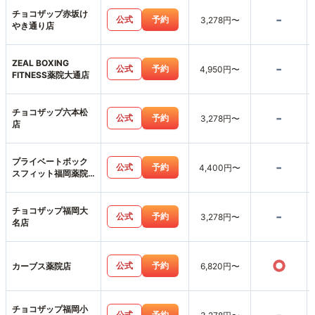
チョコザップ赤坂け
-
公式
予約
3,278円〜
やき通り店
ZEAL BOXING
-
公式
予約
4,950円〜
FITNESS薬院大通店
チョコザップ六本松
-
公式
予約
3,278円〜
店
プライベートボック
-
公式
予約
4,400円〜
スフィット福岡薬院･
天神店
チョコザップ福岡大
-
公式
予約
3,278円〜
名店
○
公式
予約
カーブス薬院店
6,820円〜
チョコザップ福岡小
公式
予約