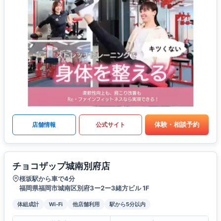
体験・相談予約
店舗情報
公式サイト
チョコザップ城南別府店
桜坂駅から車で4分
福岡県福岡市城南区別府3ー2ー3緒方ビル 1F
体組成計
Wi-Fi
他店舗利用
駅から5分以内