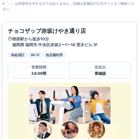
※「－」は未提供を示すものではありません。詳細は各施設の公式サイトをご確認くだ
さい。
チョコザップ赤坂けやき通り店
桜坂駅から徒歩10分
福岡県 福岡市 中央区赤坂2ー1ー18 荒木ビル 1F
体組成計
Wi-Fi
他店舗利用
営業時間
定休日
24:00間
要確認