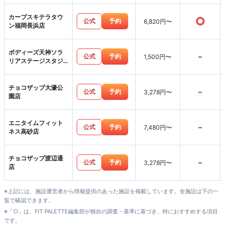
カーブスキテラタウ
○
公式
予約
6,820円〜
ン福岡長浜店
ボディーズ天神ソラ
-
公式
予約
1,500円〜
リアステージスタジ
オ店
チョコザップ大濠公
-
公式
予約
3,278円〜
園店
エニタイムフィット
-
公式
予約
7,480円〜
ネス高砂店
チョコザップ渡辺通
-
公式
予約
3,278円〜
店
※上記には、施設運営者から情報提供のあった施設を掲載しています。全施設は下の一
覧で確認できます。
※「○」は、FIT PALETTE編集部が独自の調査・基準に基づき、特におすすめする項目
です。