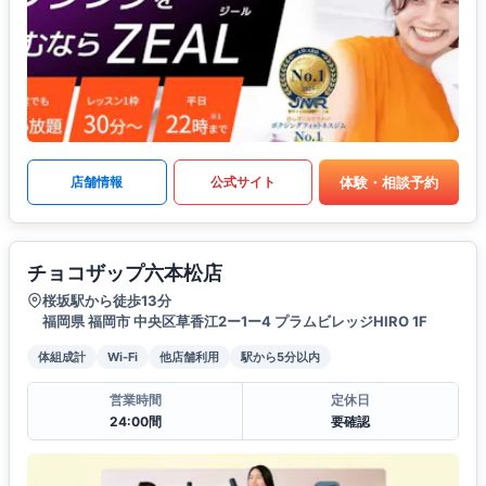
体験・相談予約
店舗情報
公式サイト
チョコザップ六本松店
桜坂駅から徒歩13分
福岡県 福岡市 中央区草香江2ー1ー4 プラムビレッジHIRO 1F
体組成計
Wi-Fi
他店舗利用
駅から5分以内
営業時間
定休日
24:00間
要確認