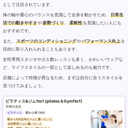
として注目されています。
体の軸や重心のバランスを意識して全身を動かすため、
日常生
活での動きやすさ
や
姿勢づくり
、
柔軟性
を意識したい人にも
おすすめです。
また、
スポーツのコンディショニング
や
パフォーマンス向上
を
目的に取り入れられることもあります。
女性専用スタジオや少人数レッスンも多く、かわいいウェアな
ど、ライフスタイルの一部として楽しめるのも魅力です。
店舗によって特徴が異なるため、まずは自分に合うスタイルを
見つけてみましょう。
ピラティス&ジム1to1 (pilates＆Gym1to1)
天神大名店
ピラティス
駅から車で9分
駅から5分以内のジムに通いたい人
女性専用ジムに通いたい人