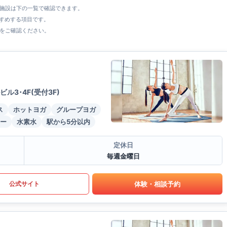
全施設は下の一覧で確認できます。
すすめする項目です。
をご確認ください。
3･4F(受付3F)
ス
ホットヨガ
グループヨガ
ー
水素水
駅から5分以内
定休日
毎週金曜日
体験・相談予約
公式サイト