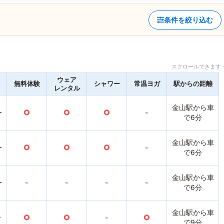
条件を絞り込む
スクロールできます 
ウェア
無料体験
シャワー
常温ヨガ
駅からの距離
レンタル
金山駅から車
〜
○
○
○
-
で6分
金山駅から車
〜
○
○
○
-
で6分
金山駅から車
〜
-
-
-
-
で6分
金山駅から車
〜
○
○
-
○
で9分