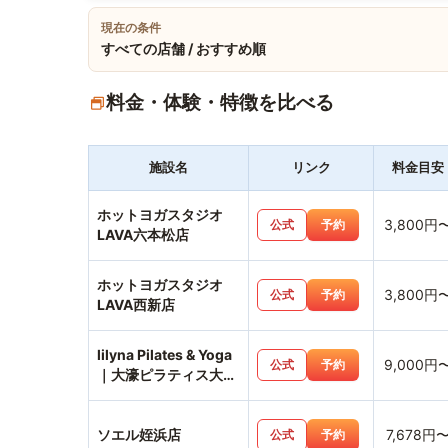
現在の条件
すべての店舗 / おすすめ順
料金・体験・特徴を比べる
施設名
リンク
料金目安
ホットヨガスタジオ
3,800円
公式
予約
LAVA六本松店
ホットヨガスタジオ
3,800円
公式
予約
LAVA西新店
lilyna Pilates & Yoga
9,000円
公式
予約
｜大濠ピラティス大濠
公園店
ソエル姪浜店
7,678円
公式
予約