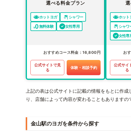
選べる料金プラン
選
ホットヨガ
シャワー
ホット
無料体験
女性専用
シャワ
女性専
おすすめコース料金
16,800円
お
公式サイトで見
公式サイ
体験・相談予約
る
る
上記の表は公式サイトに記載の情報をもとに作成
り、店舗によって内容が変わることもありますの
金山駅のヨガを条件から探す