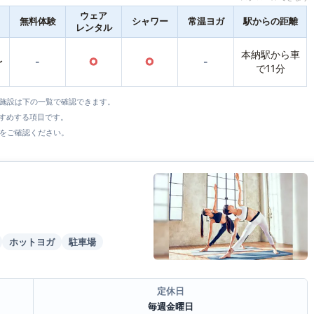
ウェア
無料体験
シャワー
常温ヨガ
駅からの距離
レンタル
本納駅から車
〜
-
○
○
-
で11分
全施設は下の一覧で確認できます。
すすめする項目です。
をご確認ください。
ホットヨガ
駐車場
定休日
毎週金曜日