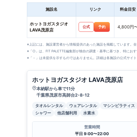
施設名
リンク
料金目安
ホットヨガスタジオ
4,800円
公式
予約
LAVA茂原店
※上記には、施設運営者から情報提供のあった施設を掲載しています。
※「○」は、FIT PALETTE編集部が独自の調査・基準に基づき、特にお
※「－」は未提供を示すものではありません。詳細は各施設の公式サイト
ホットヨガスタジオ LAVA茂原店
本納駅から車で11分
千葉県茂原市高師台2-8-12
タオルレンタル
ウェアレンタル
マシンピラティス
シャワー
他店舗利用
水素水
営業時間
平日 9:00〜22:00