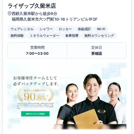
ライザップ久留米店
西鉄久留米駅から徒歩9分
福岡県久留米市六ツ門町10-16トリアンビル1F2F
ウェアレンタル
シャワー
ロッカー
体組成計
Wi-Fi
無料体験
ミネラルウォーター
食事指導
無料カウンセリング
営業時間
定休日
7:00〜23:00
要確認