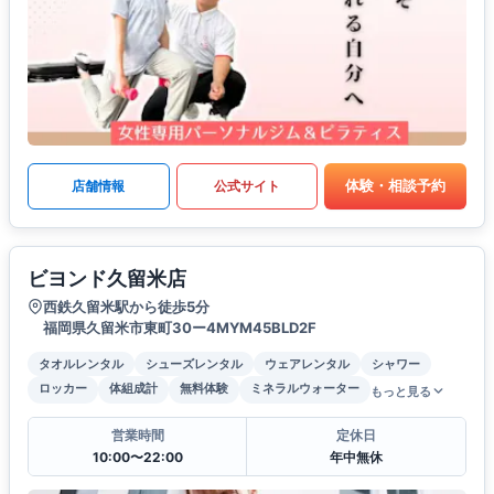
体験・相談予約
店舗情報
公式サイト
ビヨンド久留米店
西鉄久留米駅から徒歩5分
福岡県久留米市東町30ー4MYM45BLD2F
タオルレンタル
シューズレンタル
ウェアレンタル
シャワー
ロッカー
体組成計
無料体験
ミネラルウォーター
もっと見る
営業時間
定休日
10:00〜22:00
年中無休