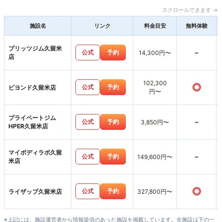
スクロールできます →
施設名
リンク
料金目安
無料体験
プリッツジム久留米
-
公式
予約
14,300円〜
店
102,300
○
公式
予約
ビヨンド久留米店
円〜
プライベートジム
-
公式
予約
3,850円〜
HPER久留米店
マイボディラボ久留
-
公式
予約
149,600円〜
米店
○
公式
予約
ライザップ久留米店
327,800円〜
※上記には、施設運営者から情報提供のあった施設を掲載しています。全施設は下の一