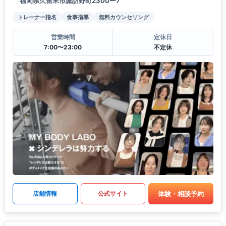
福岡県久留米市諏訪野町2300ー7
トレーナー指名
食事指導
無料カウンセリング
営業時間
定休日
7:00〜23:00
不定休
体験・相談予約
店舗情報
公式サイト