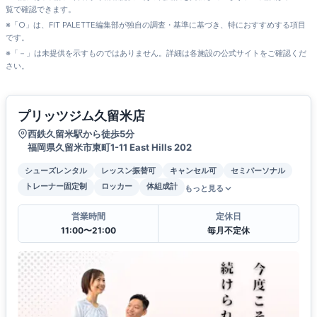
覧で確認できます。
※「○」は、FIT PALETTE編集部が独自の調査・基準に基づき、特におすすめする項目
です。
※「－」は未提供を示すものではありません。詳細は各施設の公式サイトをご確認くだ
さい。
プリッツジム久留米店
西鉄久留米駅から徒歩5分
福岡県久留米市東町1-11 East Hills 202
シューズレンタル
レッスン振替可
キャンセル可
セミパーソナル
トレーナー固定制
ロッカー
体組成計
もっと見る
営業時間
定休日
11:00〜21:00
毎月不定休