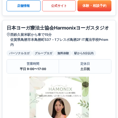
体験・相談予約
店舗情報
公式サイト
日本ヨーガ療法士協会Harmonixヨーガスタジオ
西鉄久留米駅から車で15分
佐賀県鳥栖市本鳥栖町537－1フレスポ鳥栖2F IT魔法学校Prism
内
パーソナルヨガ
グループヨガ
無料体験
駅から5分以内
営業時間
定休日
平日 9:00〜17:00
土日祝