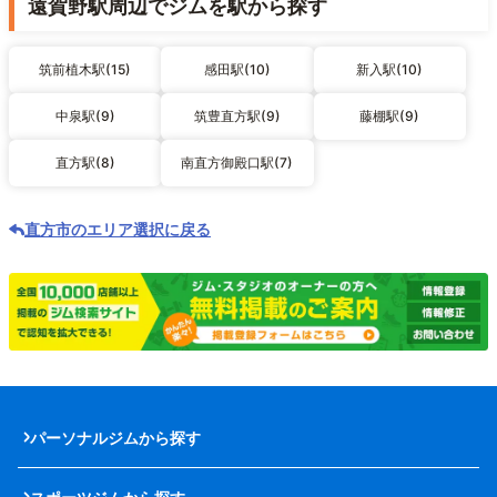
遠賀野駅周辺でジムを駅から探す
筑前植木駅(15)
感田駅(10)
新入駅(10)
中泉駅(9)
筑豊直方駅(9)
藤棚駅(9)
直方駅(8)
南直方御殿口駅(7)
直方市のエリア選択に戻る
パーソナルジムから探す