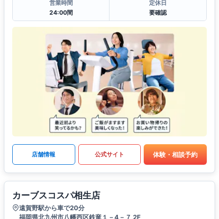
営業時間
定休日
24:00間
要確認
体験・相談予約
店舗情報
公式サイト
カーブスコスパ相生店
遠賀野駅から車で20分
福岡県北九州市八幡西区鉄竜１－4－７ 2F