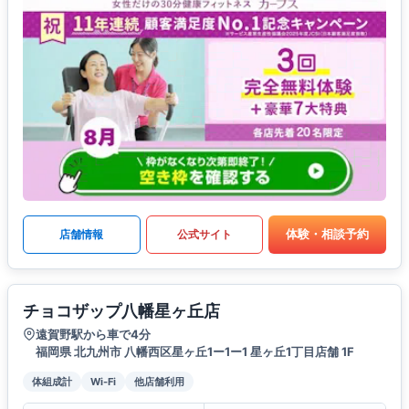
体験・相談予約
店舗情報
公式サイト
チョコザップ八幡星ヶ丘店
遠賀野駅から車で4分
福岡県 北九州市 八幡西区星ヶ丘1ー1ー1 星ヶ丘1丁目店舗 1F
体組成計
Wi-Fi
他店舗利用