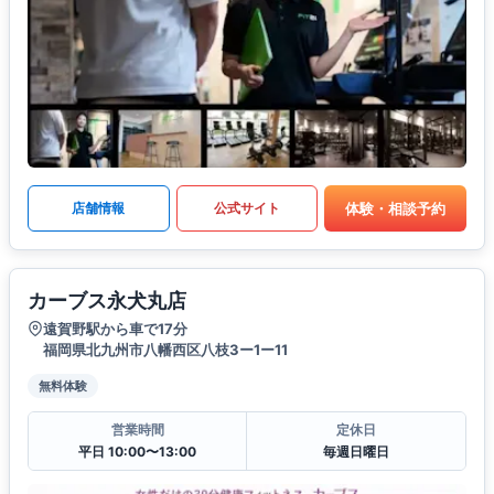
体験・相談予約
店舗情報
公式サイト
カーブス永犬丸店
遠賀野駅から車で17分
福岡県北九州市八幡西区八枝3ー1ー11
無料体験
営業時間
定休日
平日 10:00〜13:00
毎週日曜日