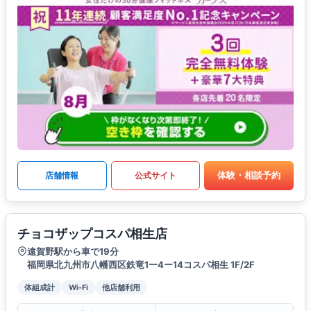
体験・相談予約
店舗情報
公式サイト
チョコザップコスパ相生店
遠賀野駅から車で19分
福岡県北九州市八幡西区鉄竜1ー4ー14コスパ相生 1F/2F
体組成計
Wi-Fi
他店舗利用