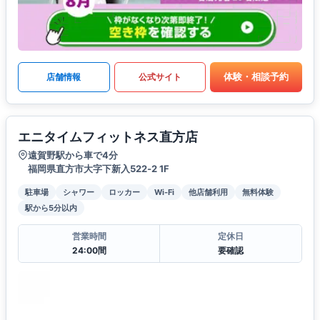
体験・相談予約
店舗情報
公式サイト
エニタイムフィットネス直方店
遠賀野駅から車で4分
福岡県直方市大字下新入522‐2 1F
駐車場
シャワー
ロッカー
Wi-Fi
他店舗利用
無料体験
駅から5分以内
営業時間
定休日
24:00間
要確認