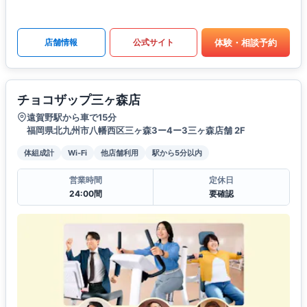
体験・相談予約
店舗情報
公式サイト
チョコザップ三ヶ森店
遠賀野駅から車で15分
福岡県北九州市八幡西区三ヶ森3ー4ー3三ヶ森店舗 2F
体組成計
Wi-Fi
他店舗利用
駅から5分以内
営業時間
定休日
24:00間
要確認