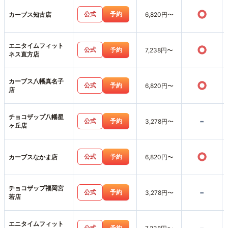
○
公式
予約
カーブス知古店
6,820円〜
エニタイムフィット
○
公式
予約
7,238円〜
ネス直方店
カーブス八幡真名子
○
公式
予約
6,820円〜
店
チョコザップ八幡星
-
公式
予約
3,278円〜
ヶ丘店
○
公式
予約
カーブスなかま店
6,820円〜
チョコザップ福岡宮
-
公式
予約
3,278円〜
若店
エニタイムフィット
公式
予約