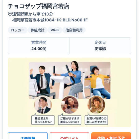
チョコザップ福岡宮若店
遠賀野駅から車で13分
福岡県宮若市本城1084-1K-BLD.No06 1F
ロッカー
体組成計
Wi-Fi
他店舗利用
営業時間
定休日
24:00間
要確認
体験・相談予約
店舗情報
公式サイト