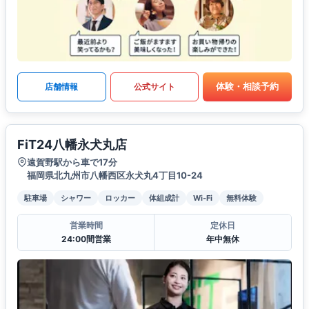
体験・相談予約
店舗情報
公式サイト
FiT24八幡永犬丸店
遠賀野駅から車で17分
福岡県北九州市八幡西区永犬丸4丁目10-24
駐車場
シャワー
ロッカー
体組成計
Wi-Fi
無料体験
営業時間
定休日
24:00間営業
年中無休