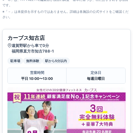
です。
※「－」は未提供を示すものではありません。詳細は各施設の公式サイトをご確認くだ
さい。
カーブス知古店
遠賀野駅から車で3分
福岡県直方市知古788-1
駐車場
無料体験
駅から5分以内
営業時間
定休日
平日 10:00〜13:00
毎週日曜日