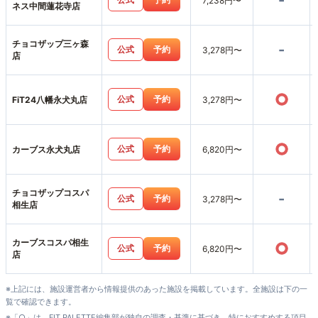
-
7,238円〜
ネス中間蓮花寺店
チョコザップ三ヶ森
-
公式
予約
3,278円〜
店
○
公式
予約
FiT24八幡永犬丸店
3,278円〜
○
公式
予約
カーブス永犬丸店
6,820円〜
チョコザップコスパ
-
公式
予約
3,278円〜
相生店
カーブスコスパ相生
○
公式
予約
6,820円〜
店
※上記には、施設運営者から情報提供のあった施設を掲載しています。全施設は下の一
覧で確認できます。
※「○」は、FIT PALETTE編集部が独自の調査・基準に基づき、特におすすめする項目