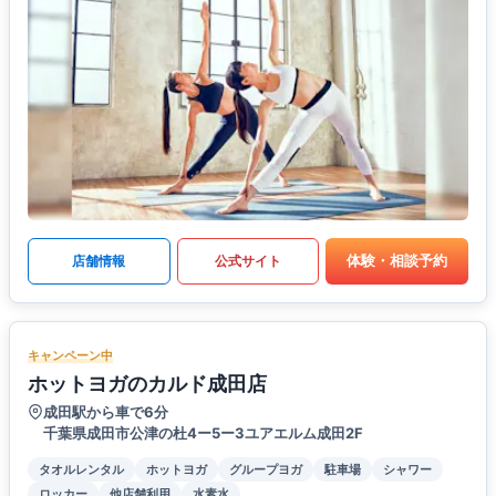
体験・相談予約
店舗情報
公式サイト
キャンペーン中
ホットヨガのカルド成田店
成田駅から車で6分
千葉県成田市公津の杜4ー5ー3ユアエルム成田2F
タオルレンタル
ホットヨガ
グループヨガ
駐車場
シャワー
ロッカー
他店舗利用
水素水