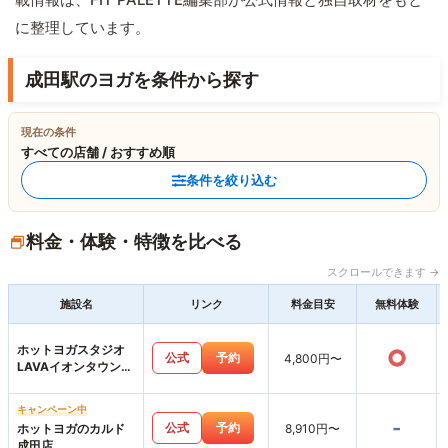
に整理しています。
成田駅のヨガを条件から探す
現在の条件
すべての店舗 / おすすめ順
条件を絞り込む
料金・体験・特徴を比べる
スクロールできます →
施設名
リンク
料金目安
無料体験
ホットヨガスタジオ
○
公式
予約
4,800円〜
LAVAイオンタウン成
田富里店
キャンペーン中
-
公式
予約
ホットヨガのカルド
8,910円〜
成田店