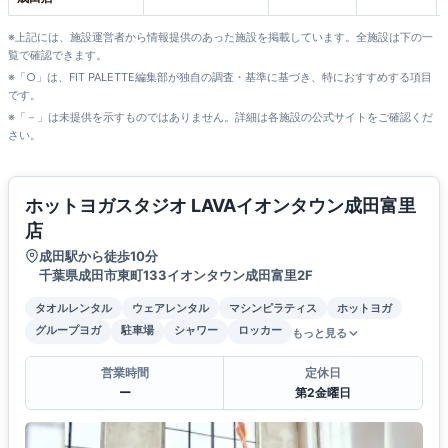
※上記には、施設運営者から情報提供のあった施設を掲載しています。全施設は下の一
覧で確認できます。
※「○」は、FIT PALETTE編集部が独自の調査・基準に基づき、特におすすめする項目
です。
※「－」は未提供を示すものではありません。詳細は各施設の公式サイトをご確認くだ
さい。
ホットヨガスタジオ LAVAイオンタウン成田富里
店
成田駅から徒歩10分
千葉県成田市東町133イオンタウン成田富里2F
タオルレンタル
ウェアレンタル
マシンピラティス
ホットヨガ
グループヨガ
駐車場
シャワー
ロッカー
もっと見る
営業時間
定休日
ー
第2金曜日