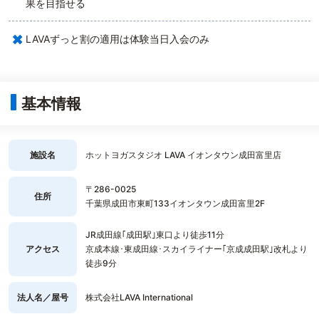
果を目指せる
×
LAVAずっと割の適用は体験当日入会のみ
基本情報
施設名
ホットヨガスタジオ LAVA イオンタウン成田富里店
〒286-0025
住所
千葉県成田市東町133イオンタウン成田富里2F
JR成田線｢成田駅｣東口より徒歩11分
アクセス
京成本線･東成田線･スカイライナー｢京成成田駅｣改札より
徒歩9分
法人名／屋号
株式会社LAVA International