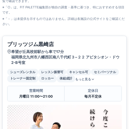
覧で確認できます。
※「○」は、FIT PALETTE編集部が独自の調査・基準に基づき、特におすすめする項目
です。
※「－」は未提供を示すものではありません。詳細は各施設の公式サイトをご確認くだ
さい。
プリッツジム黒崎店
希望が丘高校前駅から車で17分
福岡県北九州市八幡西区南八千代町３−２２ アビタシオン・ドウ
2-B号室
シューズレンタル
レッスン振替可
キャンセル可
セミパーソナル
トレーナー固定制
ロッカー
体組成計
もっと見る
営業時間
定休日
月曜日 11:00〜21:00
毎月不定休