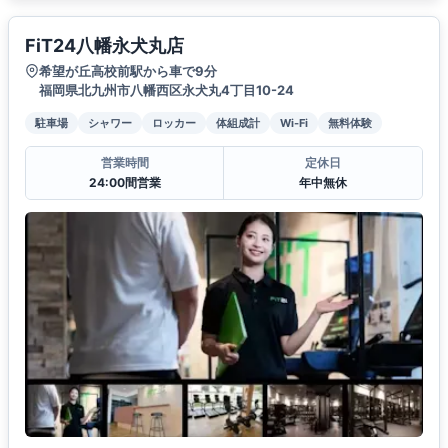
FiT24八幡永犬丸店
希望が丘高校前駅から車で9分
福岡県北九州市八幡西区永犬丸4丁目10-24
駐車場
シャワー
ロッカー
体組成計
Wi-Fi
無料体験
営業時間
定休日
24:00間営業
年中無休