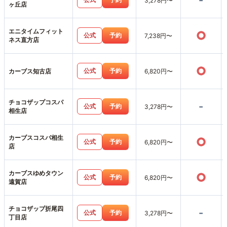
-
3,278円〜
ヶ丘店
エニタイムフィット
○
公式
予約
7,238円〜
ネス直方店
○
公式
予約
カーブス知古店
6,820円〜
チョコザップコスパ
-
公式
予約
3,278円〜
相生店
カーブスコスパ相生
○
公式
予約
6,820円〜
店
カーブスゆめタウン
○
公式
予約
6,820円〜
遠賀店
チョコザップ折尾四
-
公式
予約
3,278円〜
丁目店