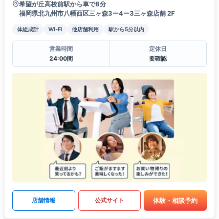
希望が丘高校前駅から車で8分
福岡県北九州市八幡西区三ヶ森3ー4ー3三ヶ森店舗 2F
体組成計
Wi-Fi
他店舗利用
駅から5分以内
営業時間
定休日
24:00間
要確認
体験・相談予約
店舗情報
公式サイト