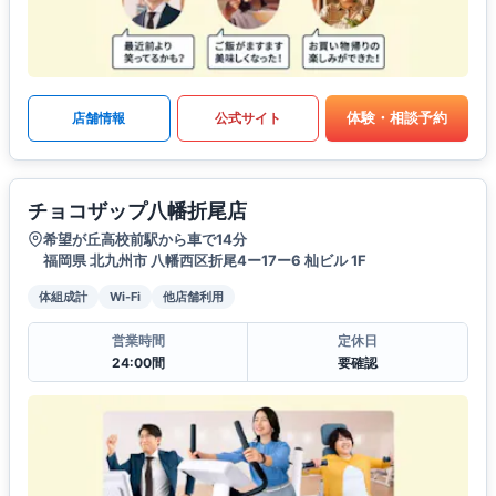
体験・相談予約
店舗情報
公式サイト
チョコザップ八幡折尾店
希望が丘高校前駅から車で14分
福岡県 北九州市 八幡西区折尾4ー17ー6 杣ビル 1F
体組成計
Wi-Fi
他店舗利用
営業時間
定休日
24:00間
要確認