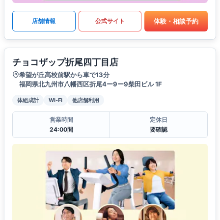
体験・相談予約
店舗情報
公式サイト
チョコザップ折尾四丁目店
希望が丘高校前駅から車で13分
福岡県北九州市八幡西区折尾4ー9ー9柴田ビル 1F
体組成計
Wi-Fi
他店舗利用
営業時間
定休日
24:00間
要確認