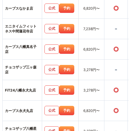
○
公式
予約
カーブスなかま店
6,820円〜
エニタイムフィット
-
公式
予約
7,238円〜
ネス中間蓮花寺店
カーブス八幡真名子
○
公式
予約
6,820円〜
店
チョコザップ三ヶ森
-
公式
予約
3,278円〜
店
○
公式
予約
FiT24八幡永犬丸店
3,278円〜
○
公式
予約
カーブス永犬丸店
6,820円〜
チョコザップ八幡星
公式
予約