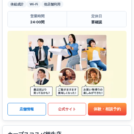
体組成計
Wi-Fi
他店舗利用
営業時間
定休日
24:00間
要確認
体験・相談予約
店舗情報
公式サイト