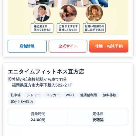
体験・相談予約
店舗情報
公式サイト
エニタイムフィットネス直方店
希望が丘高校前駅から車で11分
福岡県直方市大字下新入522‐2 1F
駐車場
シャワー
ロッカー
Wi-Fi
他店舗利用
無料体験
駅から5分以内
営業時間
定休日
24:00間
要確認