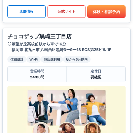
体験・相談予約
店舗情報
公式サイト
チョコザップ黒崎三丁目店
希望が丘高校前駅から車で16分
福岡県 北九州市 八幡西区黒崎3ー9ー18 ECS第25ビル 1F
体組成計
Wi-Fi
他店舗利用
駅から5分以内
営業時間
定休日
24:00間
要確認