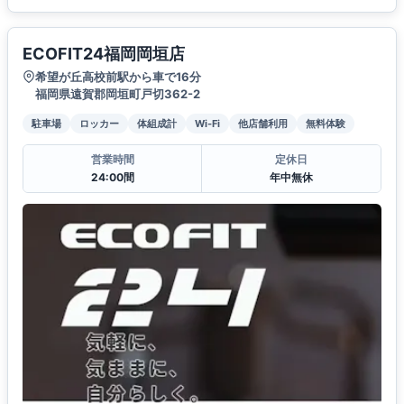
ECOFIT24福岡岡垣店
希望が丘高校前駅から車で16分
福岡県遠賀郡岡垣町戸切362-2
駐車場
ロッカー
体組成計
Wi-Fi
他店舗利用
無料体験
営業時間
定休日
24:00間
年中無休