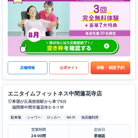
体験・相談予約
店舗情報
公式サイト
エニタイムフィットネス中間蓮花寺店
希望が丘高校前駅から車で5分
福岡県中間市蓮花寺3-5-1 1F
駐車場
シャワー
ロッカー
Wi-Fi
他店舗利用
営業時間
定休日
24:00間
要確認