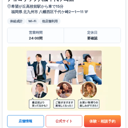
希望が丘高校前駅から車で15分
福岡県 北九州市 八幡西区千代ケ崎2ー1ー11 1F
体組成計
Wi-Fi
他店舗利用
営業時間
定休日
24:00間
要確認
体験・相談予約
店舗情報
公式サイト