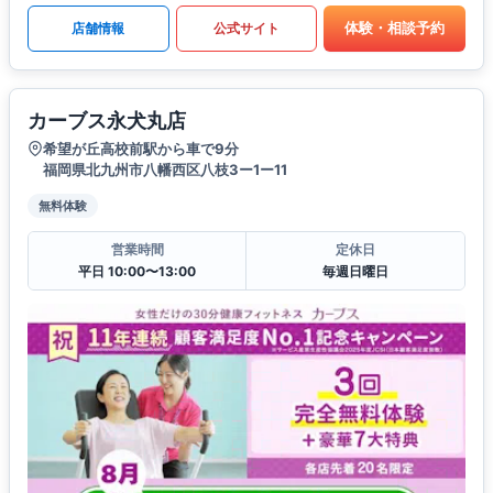
体験・相談予約
店舗情報
公式サイト
カーブス永犬丸店
希望が丘高校前駅から車で9分
福岡県北九州市八幡西区八枝3ー1ー11
無料体験
営業時間
定休日
平日 10:00〜13:00
毎週日曜日