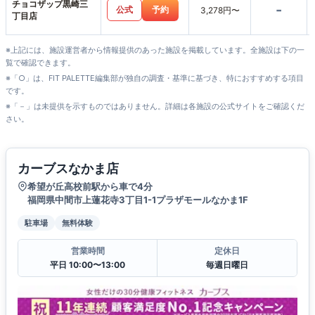
チョコザップ黒崎三
-
公式
予約
3,278円〜
丁目店
※上記には、施設運営者から情報提供のあった施設を掲載しています。全施設は下の一
覧で確認できます。
※「○」は、FIT PALETTE編集部が独自の調査・基準に基づき、特におすすめする項目
です。
※「－」は未提供を示すものではありません。詳細は各施設の公式サイトをご確認くだ
さい。
カーブスなかま店
希望が丘高校前駅から車で4分
福岡県中間市上蓮花寺3丁目1-1プラザモールなかま1F
駐車場
無料体験
営業時間
定休日
平日 10:00〜13:00
毎週日曜日