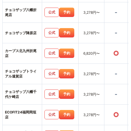
チョコザップ八幡折
-
公式
予約
3,278円〜
尾店
-
公式
予約
チョコザップ陣原店
3,278円〜
カーブス北九州折尾
○
公式
予約
6,820円〜
店
チョコザップトライ
-
公式
予約
3,278円〜
アル遠賀店
チョコザップ八幡千
-
公式
予約
3,278円〜
代ケ崎店
ECOFIT24福岡岡垣
○
公式
予約
3,278円〜
店