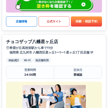
体験・相談予約
店舗情報
公式サイト
チョコザップ八幡星ヶ丘店
希望が丘高校前駅から車で11分
福岡県 北九州市 八幡西区星ヶ丘1ー1ー1 星ヶ丘1丁目店舗 1F
体組成計
Wi-Fi
他店舗利用
営業時間
定休日
24:00間
要確認