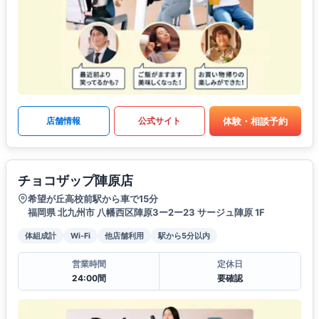
体験・相談予約
店舗情報
公式サイト
チョコザップ陣原店
希望が丘高校前駅から車で15分
福岡県 北九州市 八幡西区陣原3ー2ー23 サージュ陣原 1F
体組成計
Wi-Fi
他店舗利用
駅から5分以内
営業時間
定休日
24:00間
要確認