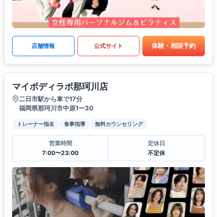
体験・相談予約
店舗情報
公式サイト
マイボディラボ那珂川店
二日市駅から車で17分
福岡県那珂川市中原1ー30
トレーナー指名
食事指導
無料カウンセリング
営業時間
定休日
7:00〜23:00
不定休