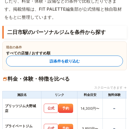
したり、料金・体験・設備などの条件で比較したりできま
す。掲載情報は、FIT PALETTE編集部が公式情報と独自取材
をもとに整理しています。
二日市駅のパーソナルジムを条件から探す
現在の条件
すべての店舗 / おすすめ順
条件を絞り込む
料金・体験・特徴を比べる
スクロールできます →
施設名
リンク
料金目安
無料体験
プリッツジム大野城
-
公式
予約
14,300円〜
店
プライベートジム
-
公式
予約
3,850円〜