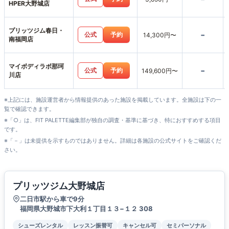
HPER大野城店
プリッツジム春日・
-
公式
予約
14,300円〜
南福岡店
マイボディラボ那珂
-
公式
予約
149,600円〜
川店
※上記には、施設運営者から情報提供のあった施設を掲載しています。全施設は下の一
覧で確認できます。
※「○」は、FIT PALETTE編集部が独自の調査・基準に基づき、特におすすめする項目
です。
※「－」は未提供を示すものではありません。詳細は各施設の公式サイトをご確認くだ
さい。
プリッツジム大野城店
二日市駅から車で9分
福岡県大野城市下大利１丁目１３−１２ 308
シューズレンタル
レッスン振替可
キャンセル可
セミパーソナル