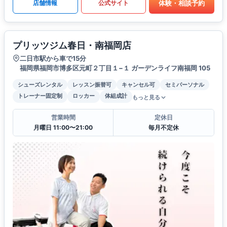
体験・相談予約
店舗情報
公式サイト
プリッツジム春日・南福岡店
二日市駅から車で15分
福岡県福岡市博多区元町２丁目１−１ ガーデンライフ南福岡 105
シューズレンタル
レッスン振替可
キャンセル可
セミパーソナル
トレーナー固定制
ロッカー
体組成計
もっと見る
営業時間
定休日
月曜日 11:00〜21:00
毎月不定休