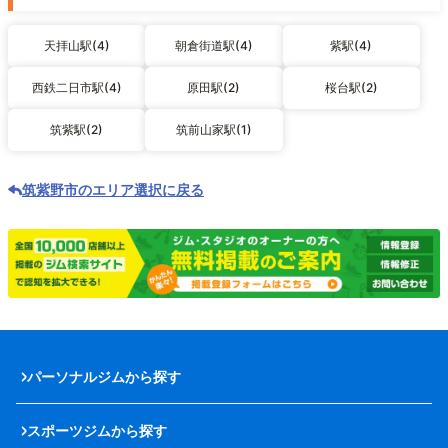
天拝山駅(4)
朝倉街道駅(4)
紫駅(4)
西鉄二日市駅(4)
原田駅(2)
桜台駅(2)
筑紫駅(2)
筑前山家駅(1)
筑紫野市のエリア選択に戻る
パーソナルジムから探す
スポーツジムから探す