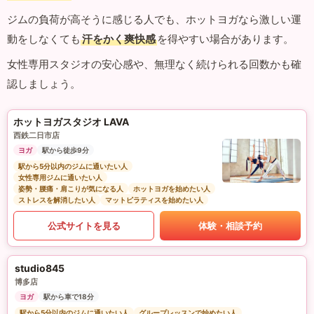
ジムの負荷が高そうに感じる人でも、ホットヨガなら激しい運
動をしなくても
汗をかく爽快感
を得やすい場合があります。
女性専用スタジオの安心感や、無理なく続けられる回数かも確
認しましょう。
ホットヨガスタジオ LAVA
西鉄二日市店
ヨガ
駅から徒歩9分
駅から5分以内のジムに通いたい人
女性専用ジムに通いたい人
姿勢・腰痛・肩こりが気になる人
ホットヨガを始めたい人
ストレスを解消したい人
マットピラティスを始めたい人
公式サイトを見る
体験・相談予約
studio845
博多店
ヨガ
駅から車で18分
駅から5分以内のジムに通いたい人
グループレッスンで始めたい人