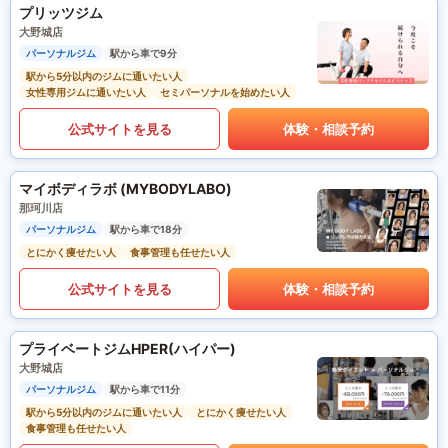
プリッツジム
大野城店
パーソナルジム
駅から車で9分
駅から5分以内のジムに通いたい人
女性専用ジムに通いたい人
セミパーソナルを始めたい人
公式サイトを見る
体験・相談予約
マイボディラボ (MYBODYLABO)
那珂川店
パーソナルジム
駅から車で18分
とにかく痩せたい人
食事管理も任せたい人
公式サイトを見る
体験・相談予約
プライベートジムHPER(ハイパー)
大野城店
パーソナルジム
駅から車で11分
駅から5分以内のジムに通いたい人
とにかく痩せたい人
食事管理も任せたい人