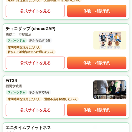
運動不足を解消したい人
女性専用ジムに通いたい人
公式サイトを見る
体験・相談予約
チョコザップ (chocoZAP)
西鉄二日市駅前店
スポーツジム
駅から徒歩12分
隙間時間を活用したい人
駅から5分以内のジムに通いたい人
公式サイトを見る
体験・相談予約
FiT24
福岡水城店
スポーツジム
駅から車で9分
隙間時間を活用したい人
運動不足を解消したい人
公式サイトを見る
体験・相談予約
エニタイムフィットネス