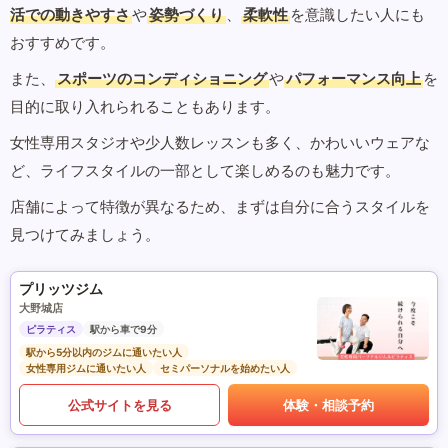
活での動きやすさ
や
姿勢づくり
、
柔軟性
を意識したい人にも
おすすめです。
また、
スポーツのコンディショニング
や
パフォーマンス向上
を
目的に取り入れられることもあります。
女性専用スタジオや少人数レッスンも多く、かわいいウェアな
ど、ライフスタイルの一部として楽しめるのも魅力です。
店舗によって特徴が異なるため、まずは自分に合うスタイルを
見つけてみましょう。
プリッツジム
大野城店
ピラティス
駅から車で9分
駅から5分以内のジムに通いたい人
女性専用ジムに通いたい人
セミパーソナルを始めたい人
公式サイトを見る
体験・相談予約