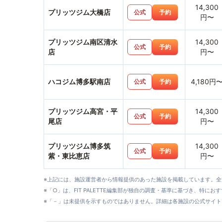
14,300
プリッツジム大橋店
公式
予約
円〜
プリッツジム南区清水
14,300
公式
予約
店
円〜
ハコジム博多駅南店
4,180円
公式
予約
プリッツジム高宮・平
14,300
公式
予約
尾店
円〜
プリッツジム博多筑
14,300
公式
予約
紫・東比恵店
円〜
※上記には、施設運営者から情報提供のあった施設を掲載しています。
※「○」は、FIT PALETTE編集部が独自の調査・基準に基づき、特にお
※「－」は未提供を示すものではありません。詳細は各施設の公式サイト