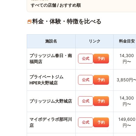
すべての店舗 / おすすめ順
料金・体験・特徴を比べる
施設名
リンク
料金目安
プリッツジム春日・南
14,300
公式
予約
福岡店
円〜
プライベートジム
3,850円
公式
予約
HPER大野城店
14,300
プリッツジム大野城店
公式
予約
円〜
マイボディラボ那珂川
149,600
公式
予約
店
円〜