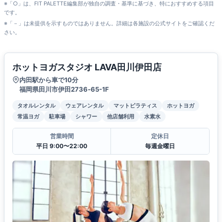
※「○」は、FIT PALETTE編集部が独自の調査・基準に基づき、特におすすめする項目
です。
※「－」は未提供を示すものではありません。詳細は各施設の公式サイトをご確認くだ
さい。
ホットヨガスタジオ LAVA田川伊田店
内田駅から車で10分
福岡県田川市伊田2736‐65-1F
タオルレンタル
ウェアレンタル
マットピラティス
ホットヨガ
常温ヨガ
駐車場
シャワー
他店舗利用
水素水
営業時間
定休日
平日 9:00〜22:00
毎週金曜日