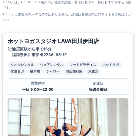
※「○」は、FIT PALETTE編集部が独自の調査・基準に基づき、特におすすめする項目
です。
※「－」は未提供を示すものではありません。詳細は各施設の公式サイトをご確認くだ
さい。
ホットヨガスタジオ LAVA田川伊田店
油須原駅から車で15分
福岡県田川市伊田2736‐65-1F
タオルレンタル
ウェアレンタル
マットピラティス
ホットヨガ
常温ヨガ
駐車場
シャワー
他店舗利用
水素水
営業時間
定休日
平日 9:00〜22:00
毎週金曜日