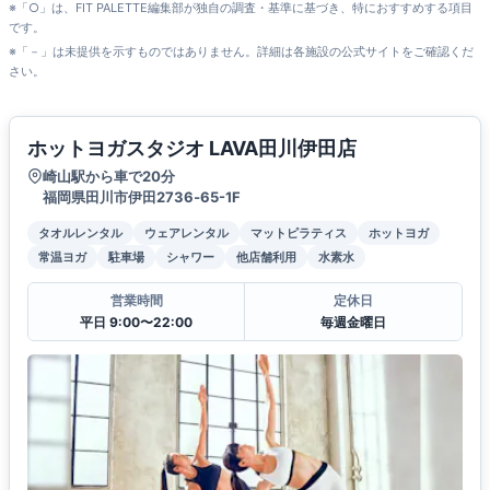
※「○」は、FIT PALETTE編集部が独自の調査・基準に基づき、特におすすめする項目
です。
※「－」は未提供を示すものではありません。詳細は各施設の公式サイトをご確認くだ
さい。
ホットヨガスタジオ LAVA田川伊田店
崎山駅から車で20分
福岡県田川市伊田2736‐65-1F
タオルレンタル
ウェアレンタル
マットピラティス
ホットヨガ
常温ヨガ
駐車場
シャワー
他店舗利用
水素水
営業時間
定休日
平日 9:00〜22:00
毎週金曜日