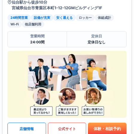
仙台駅から徒歩10分
宮城県仙台市青葉区本町1-12-12GMビルディング1F
24時間営業
設備が充実
安く通える
ロッカー
体組成計
Wi-Fi
他店舗利用
営業時間
定休日
24:00間
定休日なし
体験・相談予約
店舗情報
公式サイト