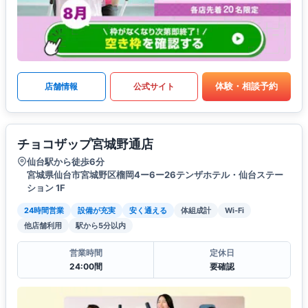
体験・相談予約
店舗情報
公式サイト
チョコザップ宮城野通店
仙台駅から徒歩6分
宮城県仙台市宮城野区榴岡4ー6ー26テンザホテル・仙台ステー
ション 1F
24時間営業
設備が充実
安く通える
体組成計
Wi-Fi
他店舗利用
駅から5分以内
営業時間
定休日
24:00間
要確認