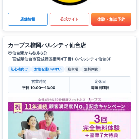
体験・相談予約
店舗情報
公式サイト
カーブス榴岡パルシティ仙台店
仙台駅から徒歩6分
宮城県仙台市宮城野区榴岡4丁目1-8パルシティ仙台3F
初心者向け
女性も通いやすい
駐車場
無料体験
営業時間
定休日
平日 10:00〜13:00
毎週日曜日