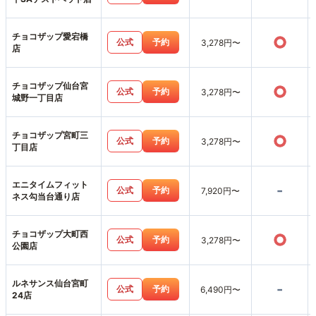
チョコザップ愛宕橋
○
公式
予約
3,278円〜
店
チョコザップ仙台宮
○
公式
予約
3,278円〜
城野一丁目店
チョコザップ宮町三
○
公式
予約
3,278円〜
丁目店
エニタイムフィット
-
公式
予約
7,920円〜
ネス勾当台通り店
チョコザップ大町西
○
公式
予約
3,278円〜
公園店
ルネサンス仙台宮町
-
公式
予約
6,490円〜
24店