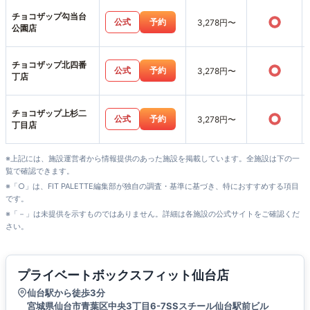
チョコザップ勾当台
○
公式
予約
3,278円〜
公園店
チョコザップ北四番
○
公式
予約
3,278円〜
丁店
チョコザップ上杉二
○
公式
予約
3,278円〜
丁目店
※上記には、施設運営者から情報提供のあった施設を掲載しています。全施設は下の一
覧で確認できます。
※「○」は、FIT PALETTE編集部が独自の調査・基準に基づき、特におすすめする項目
です。
※「－」は未提供を示すものではありません。詳細は各施設の公式サイトをご確認くだ
さい。
プライベートボックスフィット仙台店
仙台駅から徒歩3分
宮城県仙台市青葉区中央3丁目6-7SSスチール仙台駅前ビル