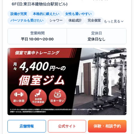
6F(旧:東日本建物仙台駅前ビル)
設備が充実
本格的に鍛えたい
女性も通いやすい
パーソナルも受けたい
シャワー
体組成計
完全個室
もっと見る
営業時間
定休日
平日 10:00〜20:00
定休日なし
体験・相談予約
店舗情報
公式サイト