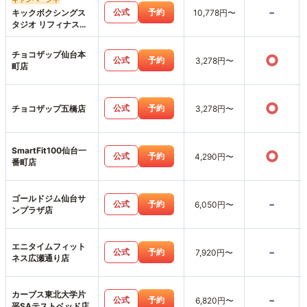
-
公式
予約
キックボクシングス
10,778円〜
タジオ リフィナス仙
台店
チョコザップ仙台本
○
公式
予約
3,278円〜
町店
○
公式
予約
チョコザップ五橋店
3,278円〜
SmartFit100仙台一
○
公式
予約
4,290円〜
番町店
ゴールドジム仙台サ
-
公式
予約
6,050円〜
ンプラザ店
エニタイムフィット
-
公式
予約
7,920円〜
ネス広瀬通り店
カーブス東北大学片
-
公式
予約
6,820円〜
平SAテストベッド店