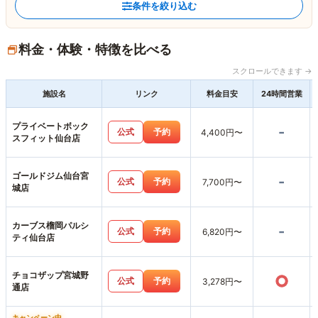
条件を絞り込む
料金・体験・特徴を比べる
スクロールできます →
施設名
リンク
料金目安
24時間営業
プライベートボック
-
公式
予約
4,400円〜
スフィット仙台店
ゴールドジム仙台宮
-
公式
予約
7,700円〜
城店
カーブス榴岡パルシ
-
公式
予約
6,820円〜
ティ仙台店
チョコザップ宮城野
○
公式
予約
3,278円〜
通店
キャンペーン中