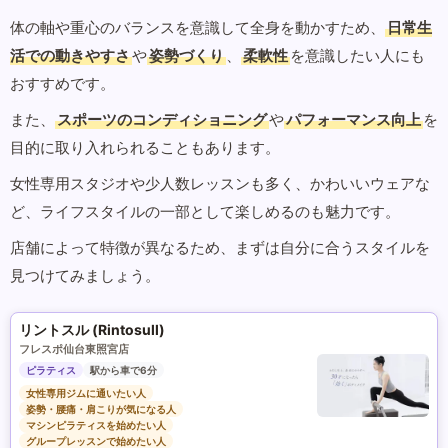
体の軸や重心のバランスを意識して全身を動かすため、
日常生
活での動きやすさ
や
姿勢づくり
、
柔軟性
を意識したい人にも
おすすめです。
また、
スポーツのコンディショニング
や
パフォーマンス向上
を
目的に取り入れられることもあります。
女性専用スタジオや少人数レッスンも多く、かわいいウェアな
ど、ライフスタイルの一部として楽しめるのも魅力です。
店舗によって特徴が異なるため、まずは自分に合うスタイルを
見つけてみましょう。
リントスル (Rintosull)
フレスポ仙台東照宮店
ピラティス
駅から車で6分
女性専用ジムに通いたい人
姿勢・腰痛・肩こりが気になる人
マシンピラティスを始めたい人
グループレッスンで始めたい人