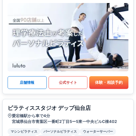
体験・相談予約
店舗情報
公式サイト
ピラティススタジオ デップ仙台店
愛宕橋駅から車で4分
宮城県仙台市青葉区一番町2丁目5ー5東一中央ビルC棟402
マシンピラティス
パーソナルピラティス
ウォーターサーバー