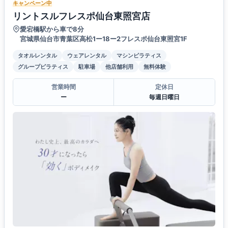
キャンペーン中
リントスルフレスポ仙台東照宮店
愛宕橋駅から車で8分
宮城県仙台市青葉区高松1ー18ー2フレスポ仙台東照宮1F
タオルレンタル
ウェアレンタル
マシンピラティス
グループピラティス
駐車場
他店舗利用
無料体験
営業時間
定休日
ー
毎週日曜日