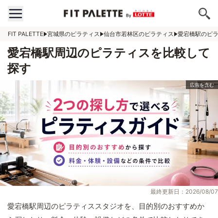
FIT PALETTE
宮城県のピラティス
仙台市若林区のピラティス
愛宕橋駅のピ
愛宕橋駅周辺のピラティスを比較して
探す
最終更新日：2026/08/07
愛宕橋駅周辺のピラティススタジオを、目的別のおすすめか