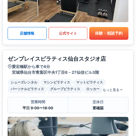
体験・相談予約
店舗情報
公式サイト
ゼンプレイスピラティス仙台スタジオ店
愛宕橋駅から車で4分
宮城県仙台市青葉区中央1丁目6－27仙信ビル3階
シューズレンタル
マシンピラティス
マットピラティス
パーソナルピラティス
グループピラティス
ロッカー
もっと見る
営業時間
定休日
平日 9:00〜18:00
要確認