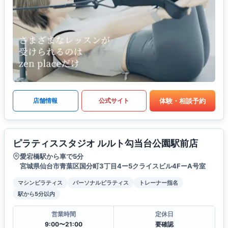
体験・相談予約
店舗情報
公式サイト
ピラティススタジオ ルルト勾当台公園駅前店
愛宕橋駅から車で5分
宮城県仙台市青葉区国分町3丁目4ー5クライスビル4FーA号室
マシンピラティス
パーソナルピラティス
トレーナー指名
駅から5分以内
営業時間
定休日
9:00〜21:00
要確認