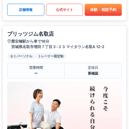
体験・相談予約
店舗情報
公式サイト
プリッツジム名取店
愛宕橋駅から車で16分
宮城県名取市増田７丁目３-２３ マイタウン名取A 12-2
セミパーソナル
トレーナー固定制
営業時間
定休日
ー
要確認