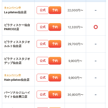
キャンペーン中
-
公式
予約
22,000円〜
La pilates仙台店
ピラティスケー仙台
○
公式
予約
12,320円〜
PARCO2店
ピラティススタジオ
-
公式
予約
29,700円〜
ルルト仙台店
ピラティススタジオ
-
公式
予約
9,900円〜
デップ仙台店
キャンペーン中
-
公式
予約
9,900円〜
Hain pilates仙台店
パーソナルジムハイ
-
公式
予約
30,800円〜
ライト仙台東口店