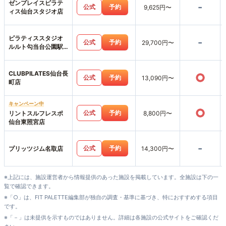
ゼンプレイスピラテ
-
公式
予約
9,625円〜
ィス仙台スタジオ店
ピラティススタジオ
-
公式
予約
29,700円〜
ルルト勾当台公園駅
前店
CLUBPILATES仙台長
○
公式
予約
13,090円〜
町店
キャンペーン中
○
公式
予約
リントスルフレスポ
8,800円〜
仙台東照宮店
-
公式
予約
プリッツジム名取店
14,300円〜
※上記には、施設運営者から情報提供のあった施設を掲載しています。全施設は下の一
覧で確認できます。
※「○」は、FIT PALETTE編集部が独自の調査・基準に基づき、特におすすめする項目
です。
※「－」は未提供を示すものではありません。詳細は各施設の公式サイトをご確認くだ