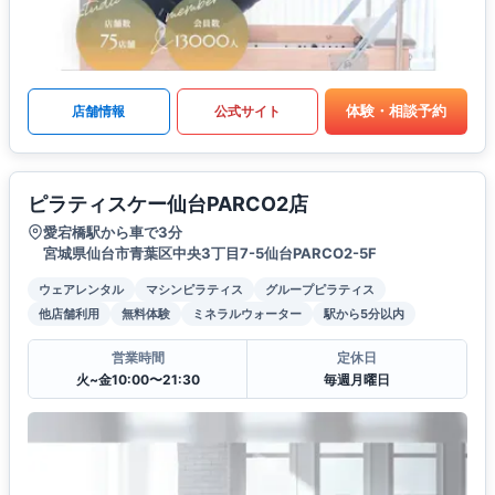
体験・相談予約
店舗情報
公式サイト
ピラティスケー仙台PARCO2店
愛宕橋駅から車で3分
宮城県仙台市青葉区中央3丁目7-5仙台PARCO2-5F
ウェアレンタル
マシンピラティス
グループピラティス
他店舗利用
無料体験
ミネラルウォーター
駅から5分以内
営業時間
定休日
火~金10:00〜21:30
毎週月曜日