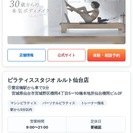
体験・相談予約
店舗情報
公式サイト
ピラティススタジオ ルルト仙台店
愛宕橋駅から車で3分
宮城県仙台市宮城野区榴岡4丁目5ー10橋本地所仙台榴岡ビル2F
マシンピラティス
パーソナルピラティス
トレーナー指名
駅から5分以内
営業時間
定休日
9:00〜21:00
要確認