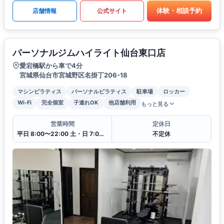
体験・相談予約
店舗情報
公式サイト
パーソナルジムハイライト仙台東口店
愛宕橋駅から車で4分
宮城県仙台市宮城野区名掛丁206-18
マシンピラティス
パーソナルピラティス
駐車場
ロッカー
Wi-Fi
完全個室
子連れOK
他店舗利用
もっと見る
営業時間
定休日
平日 8:00〜22:00 土・日 7:00〜21:00
不定休