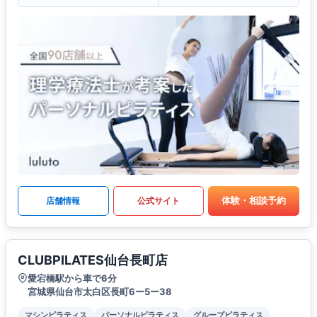
体験・相談予約
店舗情報
公式サイト
CLUBPILATES仙台長町店
愛宕橋駅から車で6分
宮城県仙台市太白区長町6ー5ー38
マシンピラティス
パーソナルピラティス
グループピラティス