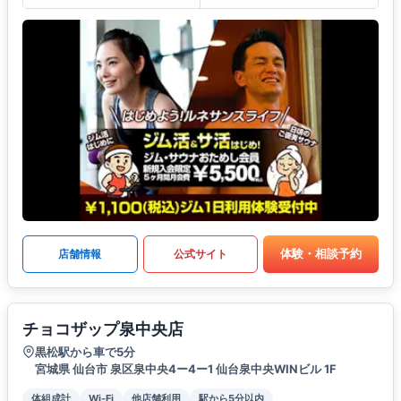
体験・相談予約
店舗情報
公式サイト
チョコザップ泉中央店
黒松駅から車で5分
宮城県 仙台市 泉区泉中央4ー4ー1 仙台泉中央WINビル 1F
体組成計
Wi-Fi
他店舗利用
駅から5分以内