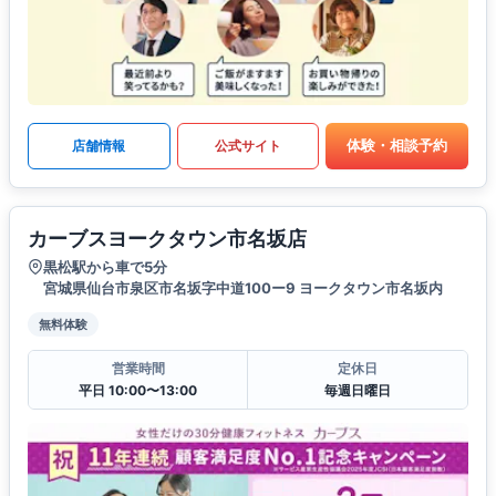
体験・相談予約
店舗情報
公式サイト
カーブスヨークタウン市名坂店
黒松駅から車で5分
宮城県仙台市泉区市名坂字中道100ー9 ヨークタウン市名坂内
無料体験
営業時間
定休日
平日 10:00〜13:00
毎週日曜日