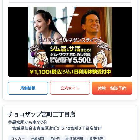
体験・相談予約
店舗情報
公式サイト
チョコザップ宮町三丁目店
黒松駅から車で7分
宮城県仙台市青葉区宮町3-5-12宮町3丁目店舗1F
ロッカー
体組成計
Wi-Fi
他店舗利用
食事指導