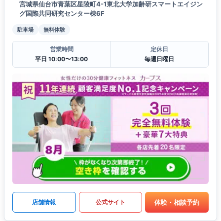
宮城県仙台市青葉区星陵町4-1東北大学加齢研スマートエイジン
グ国際共同研究センター棟6F
駐車場
無料体験
営業時間
定休日
平日 10:00〜13:00
毎週日曜日
体験・相談予約
店舗情報
公式サイト