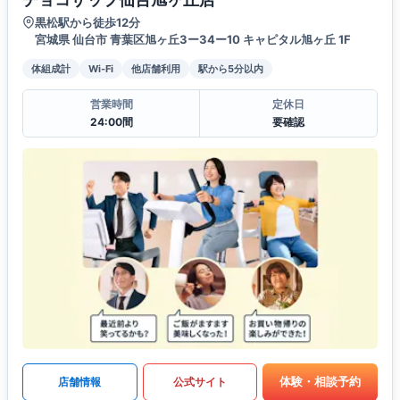
黒松駅から徒歩12分
宮城県 仙台市 青葉区旭ヶ丘3ー34ー10 キャピタル旭ヶ丘 1F
体組成計
Wi-Fi
他店舗利用
駅から5分以内
営業時間
定休日
24:00間
要確認
体験・相談予約
店舗情報
公式サイト