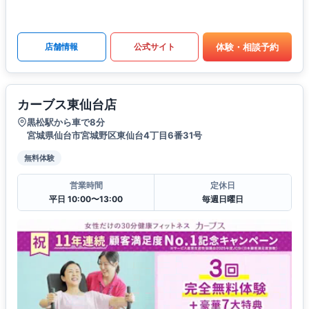
体験・相談予約
店舗情報
公式サイト
カーブス東仙台店
黒松駅から車で8分
宮城県仙台市宮城野区東仙台4丁目6番31号
無料体験
営業時間
定休日
平日 10:00〜13:00
毎週日曜日