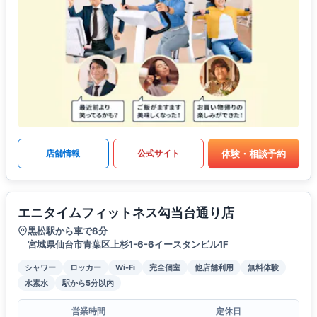
体験・相談予約
店舗情報
公式サイト
エニタイムフィットネス勾当台通り店
黒松駅から車で8分
宮城県仙台市青葉区上杉1-6-6イースタンビル1F
シャワー
ロッカー
Wi-Fi
完全個室
他店舗利用
無料体験
水素水
駅から5分以内
営業時間
定休日