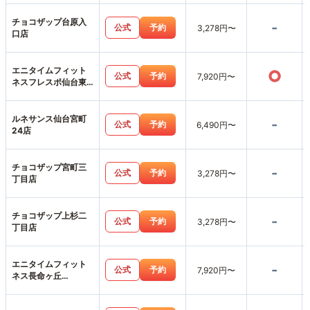
チョコザップ台原入
-
公式
予約
3,278円〜
口店
エニタイムフィット
○
公式
予約
7,920円〜
ネスフレスポ仙台東
照宮店
ルネサンス仙台宮町
-
公式
予約
6,490円〜
24店
チョコザップ宮町三
-
公式
予約
3,278円〜
丁目店
チョコザップ上杉二
-
公式
予約
3,278円〜
丁目店
エニタイムフィット
-
公式
予約
7,920円〜
ネス長命ヶ丘
BRANCH店