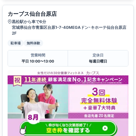
カーブス仙台台原店
黒松駅から車で6分
宮城県仙台市青葉区台原1-7-40MEGAドン･キホーテ仙台台原店
2F
駐車場
無料体験
営業時間
定休日
平日 10:00〜13:00
毎週日曜日