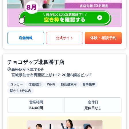
体験・相談予約
店舗情報
公式サイト
チョコザップ北四番丁店
黒松駅から車で8分
宮城県仙台市青葉区上杉1-17-20第6銅谷ビル1F
ロッカー
体組成計
Wi-Fi
他店舗利用
食事指導
駅から5分以内
営業時間
定休日
24:00間
定休日なし