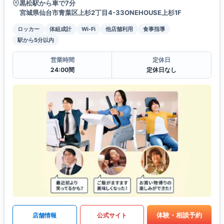
黒松駅から車で7分
宮城県仙台市青葉区上杉2丁目4-33ONEHOUSE上杉1F
ロッカー
体組成計
Wi-Fi
他店舗利用
食事指導
駅から5分以内
営業時間
定休日
24:00間
定休日なし
体験・相談予約
店舗情報
公式サイト