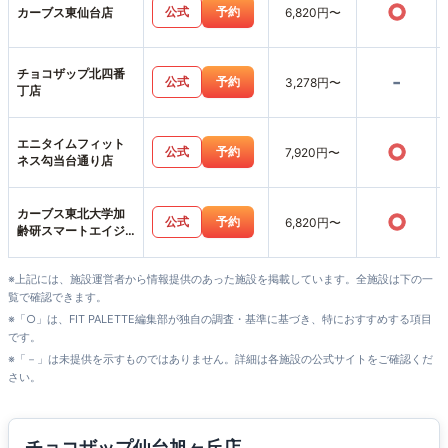
○
公式
予約
カーブス東仙台店
6,820円〜
チョコザップ北四番
-
公式
予約
3,278円〜
丁店
エニタイムフィット
○
公式
予約
7,920円〜
ネス勾当台通り店
カーブス東北大学加
○
公式
予約
6,820円〜
齢研スマートエイジ
ング･スクエア店
※上記には、施設運営者から情報提供のあった施設を掲載しています。全施設は下の一
覧で確認できます。
※「○」は、FIT PALETTE編集部が独自の調査・基準に基づき、特におすすめする項目
です。
※「－」は未提供を示すものではありません。詳細は各施設の公式サイトをご確認くだ
さい。
チョコザップ仙台旭ヶ丘店