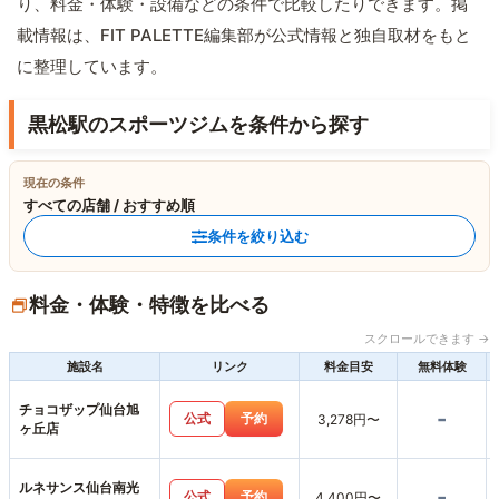
り、料金・体験・設備などの条件で比較したりできます。掲
載情報は、FIT PALETTE編集部が公式情報と独自取材をもと
に整理しています。
黒松駅のスポーツジムを条件から探す
現在の条件
すべての店舗 / おすすめ順
条件を絞り込む
料金・体験・特徴を比べる
スクロールできます →
施設名
リンク
料金目安
無料体験
チョコザップ仙台旭
-
公式
予約
3,278円〜
ヶ丘店
ルネサンス仙台南光
-
公式
予約
4,400円〜