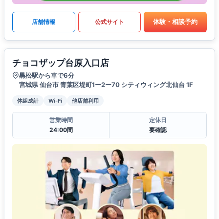
体験・相談予約
店舗情報
公式サイト
チョコザップ台原入口店
黒松駅から車で6分
宮城県 仙台市 青葉区堤町1ー2ー70 シティウィング北仙台 1F
体組成計
Wi-Fi
他店舗利用
営業時間
定休日
24:00間
要確認