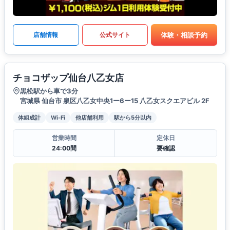
体験・相談予約
店舗情報
公式サイト
チョコザップ仙台八乙女店
黒松駅から車で3分
宮城県 仙台市 泉区八乙女中央1ー6ー15 八乙女スクエアビル 2F
体組成計
Wi-Fi
他店舗利用
駅から5分以内
営業時間
定休日
24:00間
要確認