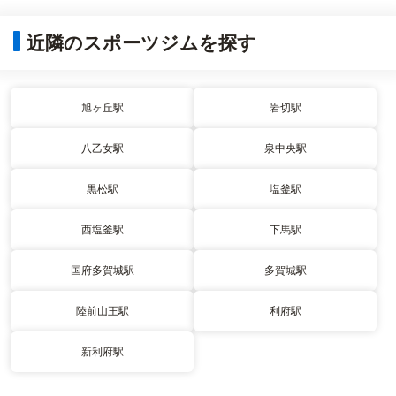
近隣のスポーツジムを探す
旭ヶ丘駅
岩切駅
八乙女駅
泉中央駅
黒松駅
塩釜駅
西塩釜駅
下馬駅
国府多賀城駅
多賀城駅
陸前山王駅
利府駅
新利府駅