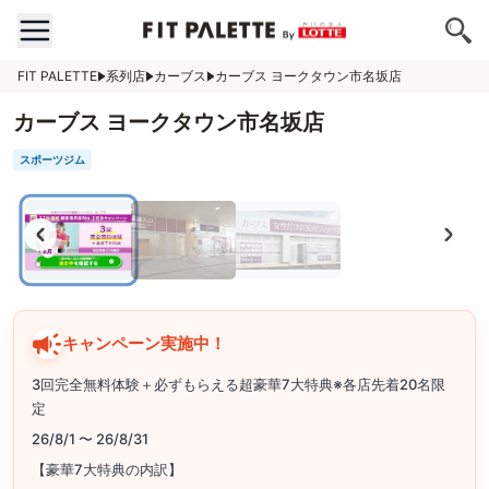
FIT PALETTE
系列店
カーブス
カーブス ヨークタウン市名坂店
カーブス ヨークタウン市名坂店
スポーツジム
キャンペーン実施中！
3回完全無料体験＋必ずもらえる超豪華7大特典※各店先着20名限
定
26/8/1 〜 26/8/31
【豪華7大特典の内訳】