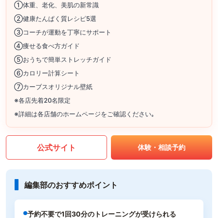
①体重、老化、美肌の新常識
②健康たんぱく質レシピ5選
③コーチが運動を丁寧にサポート
④痩せる食べ方ガイド
⑤おうちで簡単ストレッチガイド
⑥カロリー計算シート
⑦カーブスオリジナル壁紙
※各店先着20名限定
※詳細は各店舗のホームページをご確認ください｡
公式サイト
体験・相談予約
編集部のおすすめポイント
予約不要で1回30分のトレーニングが受けられる