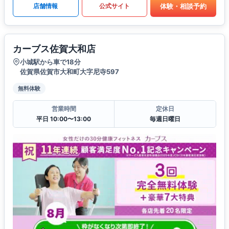
体験・相談予約
店舗情報
公式サイト
カーブス佐賀大和店
小城駅から車で18分
佐賀県佐賀市大和町大字尼寺597
無料体験
営業時間
定休日
平日 10:00〜13:00
毎週日曜日