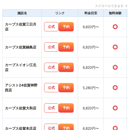
スクロールできます →
施設名
リンク
料金目安
無料体験
カーブス佐賀三日月
○
公式
予約
6,820円〜
店
○
公式
予約
カーブス佐賀鍋島店
6,820円〜
カーブスイオン江北
○
公式
予約
6,820円〜
店
アシスト24佐賀神野
○
公式
予約
5,280円〜
西店
○
公式
予約
カーブス佐賀大和店
6,820円〜
○
公式
予約
カーブス佐賀本庄店
6,820円〜