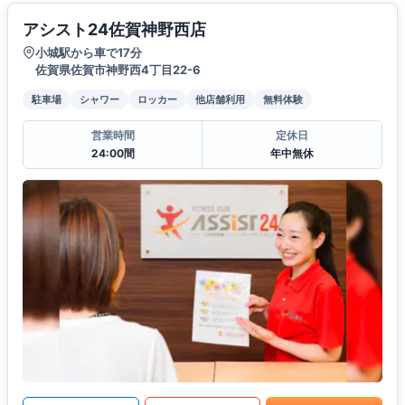
アシスト24佐賀神野西店
小城駅から車で17分
佐賀県佐賀市神野西4丁目22-6
駐車場
シャワー
ロッカー
他店舗利用
無料体験
営業時間
定休日
24:00間
年中無休