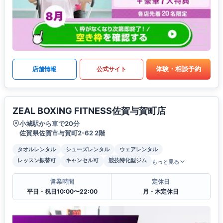
体験・相談予約
店舗情報
公式サイト
ZEAL BOXING FITNESS佐賀与賀町店
小城駅から車で20分
佐賀県佐賀市与賀町2-62 2階
タオルレンタル
シューズレンタル
ウェアレンタル
レッスン振替可
キャンセル可
競技特化型ジム
もっと見る
営業時間
定休日
平日・祝日10:00〜22:00
月・木定休日