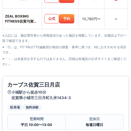
ZEAL BOXING
-
公式
予約
10,780円〜
FITNESS佐賀与賀町
店
※上記には、施設運営者から情報提供のあった施設を掲載しています。全施設は下の一
覧で確認できます。
※「○」は、FIT PALETTE編集部が独自の調査・基準に基づき、特におすすめする項目
です。
※「－」は未提供を示すものではありません。詳細は各施設の公式サイトをご確認くだ
さい。
カーブス佐賀三日月店
小城駅から徒歩10分
佐賀県小城市三日月町久米1434-3
駐車場
無料体験
営業時間
定休日
平日 10:00〜13:00
毎週日曜日