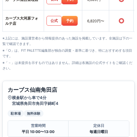
カーブス大河原フォ
○
公式
予約
6,820円〜
ルテ店
※上記には、施設運営者から情報提供のあった施設を掲載しています。全施設は下の一
覧で確認できます。
※「○」は、FIT PALETTE編集部が独自の調査・基準に基づき、特におすすめする項目
です。
※「－」は未提供を示すものではありません。詳細は各施設の公式サイトをご確認くだ
さい。
カーブス仙南角田店
横倉駅から車で4分
宮城県角田市角田字錦町4
駐車場
無料体験
営業時間
定休日
平日 10:00〜13:00
毎週日曜日