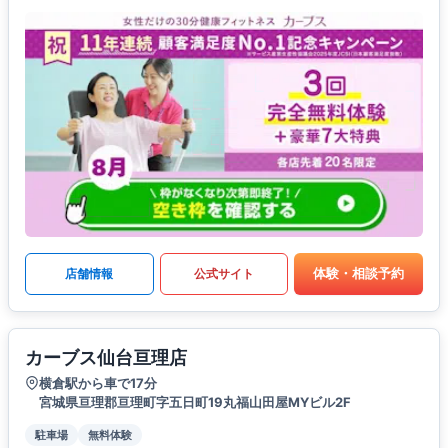
体験・相談予約
店舗情報
公式サイト
カーブス仙台亘理店
横倉駅から車で17分
宮城県亘理郡亘理町字五日町19丸福山田屋MYビル2F
駐車場
無料体験