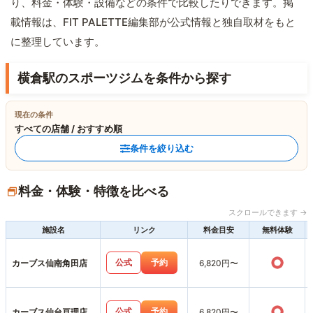
り、料金・体験・設備などの条件で比較したりできます。掲
載情報は、FIT PALETTE編集部が公式情報と独自取材をもと
に整理しています。
横倉駅のスポーツジムを条件から探す
現在の条件
すべての店舗 / おすすめ順
条件を絞り込む
料金・体験・特徴を比べる
スクロールできます →
施設名
リンク
料金目安
無料体験
○
公式
予約
カーブス仙南角田店
6,820円〜
○
公式
予約
カーブス仙台亘理店
6,820円〜