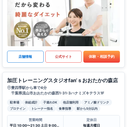
体験・相談予約
店舗情報
公式サイト
加圧トレーニングスタジオfan‘ｓおおたかの森店
豊四季駅から車で4分
千葉県流山市おおたかの森西1-31-3ハナミズキテラス1F
駐車場
体組成計
子連れOK
他店舗利用
アミノ酸ドリンク
プロテイン
トレーナー指名
食事指導
駅から5分以内
営業時間
定休日
平日 10:00〜21:30 土日 9:00〜18:15
毎週月曜日