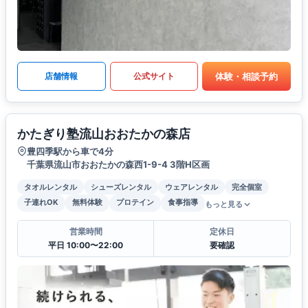
体験・相談予約
店舗情報
公式サイト
かたぎり塾流山おおたかの森店
豊四季駅から車で4分
千葉県流山市おおたかの森西1-9-4 3階H区画
タオルレンタル
シューズレンタル
ウェアレンタル
完全個室
子連れOK
無料体験
プロテイン
食事指導
もっと見る
営業時間
定休日
平日 10:00〜22:00
要確認