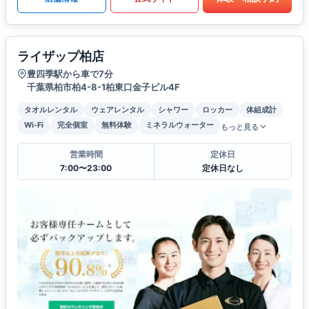
ライザップ柏店
豊四季駅から車で7分
千葉県柏市柏4-8-1柏東口金子ビル4F
タオルレンタル
ウェアレンタル
シャワー
ロッカー
体組成計
Wi-Fi
完全個室
無料体験
ミネラルウォーター
もっと見る
営業時間
定休日
7:00〜23:00
定休日なし