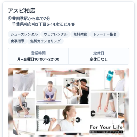
アスピ柏店
豊四季駅から車で7分
千葉県柏市柏3丁目5-14永江ビル1F
シューズレンタル
ウェアレンタル
無料体験
トレーナー指名
食事指導
無料カウンセリング
営業時間
定休日
月~金曜日10:00〜22:00
定休日なし