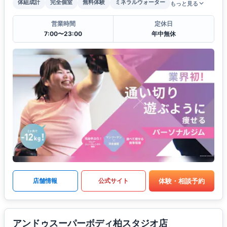
体組成計
完全個室
無料体験
ミネラルウォーター
もっと見る
営業時間
定休日
7:00〜23:00
年中無休
体験・相談予約
店舗情報
公式サイト
アンドゥスーパーボディ柏スタジオ店