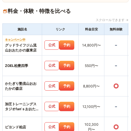
料金・体験・特徴を比べる
スクロールできます →
施設名
リンク
料金目安
無料体験
キャンペーン中
-
公式
予約
グッドライフジム流
14,800円〜
山おおたかの森東店
-
公式
予約
ZOEL柏豊四季
550円〜
かたぎり塾流山おお
○
公式
予約
8,800円〜
たかの森店
加圧トレーニングス
-
公式
予約
12,100円〜
タジオfan‘ｓおおたか
の森店
102,300
○
公式
予約
ビヨンド柏店
円〜