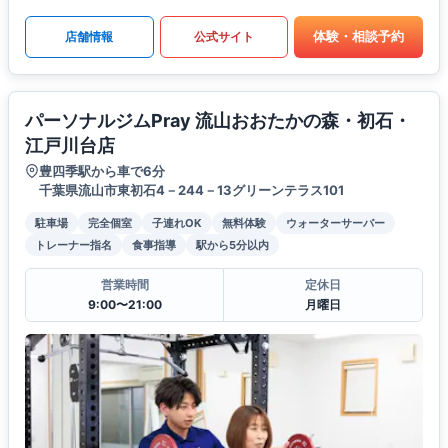
体験・相談予約
店舗情報
公式サイト
パーソナルジムPray 流山おおたかの森・初石・
江戸川台店
豊四季駅から車で6分
千葉県流山市東初石4－244－13グリーンテラス101
駐車場
完全個室
子連れOK
無料体験
ウォーターサーバー
トレーナー指名
食事指導
駅から5分以内
営業時間
定休日
9:00〜21:00
月曜日