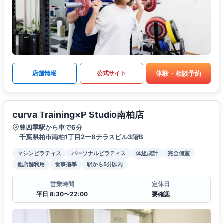
体験・相談予約
店舗情報
公式サイト
curva Training×P Studio南柏店
豊四季駅から車で6分
千葉県柏市南柏1丁目2ー8テラスビル3階B
マシンピラティス
パーソナルピラティス
体組成計
完全個室
他店舗利用
食事指導
駅から5分以内
営業時間
定休日
平日 8:30〜22:00
要確認