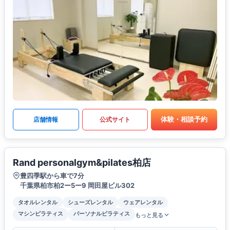
体験・相談予約
店舗情報
公式サイト
Rand personalgym&pilates柏店
豊四季駅から車で7分
千葉県柏市柏2ー5ー9 岡田屋ビル302
タオルレンタル
シューズレンタル
ウェアレンタル
マシンピラティス
パーソナルピラティス
もっと見る