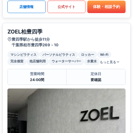
体験・相談予約
店舗情報
公式サイト
ZOEL柏豊四季
豊四季駅から徒歩11分
千葉県柏市豊四季269－10
マシンピラティス
パーソナルピラティス
ロッカー
Wi-Fi
完全個室
他店舗利用
ウォーターサーバー
水素水
もっと見る
営業時間
定休日
24:00間
要確認