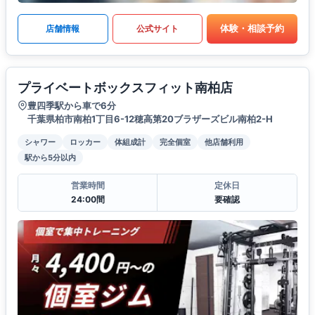
体験・相談予約
店舗情報
公式サイト
プライベートボックスフィット南柏店
豊四季駅から車で6分
千葉県柏市南柏1丁目6-12穂高第20ブラザーズビル南柏2-H
シャワー
ロッカー
体組成計
完全個室
他店舗利用
駅から5分以内
営業時間
定休日
24:00間
要確認