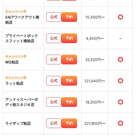
キャンペーン中
○
公式
予約
24/7ワークアウト南
10,450円〜
柏店
プライベートボック
-
公式
予約
4,400円〜
スフィット南柏店
キャンペーン中
○
公式
予約
25,520円〜
W2柏店
キャンペーン中
○
公式
予約
121,440円〜
ラット柏店
アンドゥスーパーボ
○
公式
予約
18,200円〜
ディ柏スタジオ店
○
公式
予約
ライザップ柏店
327,800円〜