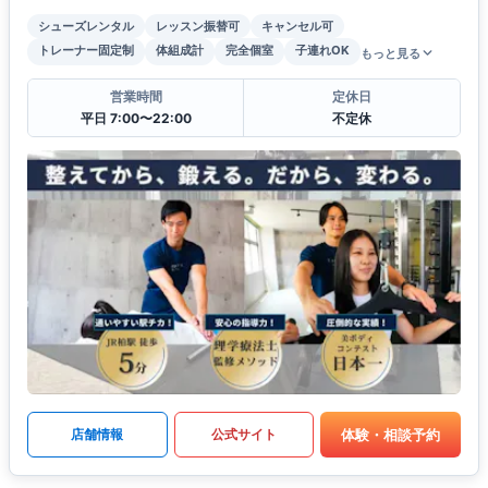
シューズレンタル
レッスン振替可
キャンセル可
トレーナー固定制
体組成計
完全個室
子連れOK
もっと見る
営業時間
定休日
平日 7:00〜22:00
不定休
体験・相談予約
店舗情報
公式サイト