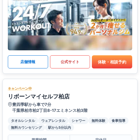
体験・相談予約
店舗情報
公式サイト
キャンペーン中
リボーンマイセルフ柏店
豊四季駅から車で7分
千葉県柏市柏2丁目8-17エミネンス柏3階
タオルレンタル
ウェアレンタル
シャワー
無料体験
食事指導
無料カウンセリング
駅から5分以内
営業時間
定休日