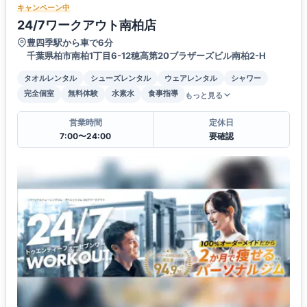
キャンペーン中
24/7ワークアウト南柏店
豊四季駅から車で6分
千葉県柏市南柏1丁目6-12穂高第20ブラザーズビル南柏2-H
タオルレンタル
シューズレンタル
ウェアレンタル
シャワー
完全個室
無料体験
水素水
食事指導
もっと見る
営業時間
定休日
7:00〜24:00
要確認