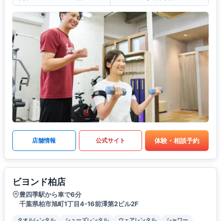
体験・相談予約
店舗情報
公式サイト
ビヨンド柏店
豊四季駅から車で6分
千葉県柏市旭町1丁目4-16前澤第2ビル2F
タオルレンタル
シューズレンタル
ウェアレンタル
シャワー