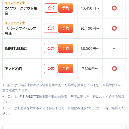
キャンペーン中
○
公式
予約
24/7ワークアウト柏
10,450円〜
店
キャンペーン中
○
公式
予約
リボーンマイセルフ
92,400円〜
柏店
-
公式
予約
IMPETUS柏店
38,000円〜
○
公式
予約
アスピ柏店
7,600円〜
※上記には、施設運営者から情報提供のあった施設を掲載しています。全施設は下の一
覧で確認できます。
※「○」は、FIT PALETTE編集部が独自の調査・基準に基づき、特におすすめする項目
です。
※「－」は未提供を示すものではありません。詳細は各施設の公式サイトをご確認くだ
さい。