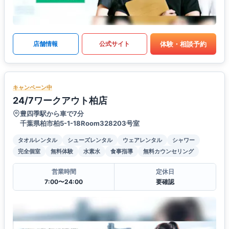
体験・相談予約
店舗情報
公式サイト
キャンペーン中
24/7ワークアウト柏店
豊四季駅から車で7分
千葉県柏市柏5-1-18Room328203号室
タオルレンタル
シューズレンタル
ウェアレンタル
シャワー
完全個室
無料体験
水素水
食事指導
無料カウンセリング
営業時間
定休日
7:00〜24:00
要確認