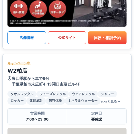
体験・相談予約
店舗情報
公式サイト
キャンペーン中
W2柏店
豊四季駅から車で6分
千葉県柏市末広町4-13関口由蔵ビル4F
タオルレンタル
シューズレンタル
ウェアレンタル
シャワー
ロッカー
体組成計
無料体験
ミネラルウォーター
もっと見る
営業時間
定休日
7:00〜23:00
要確認