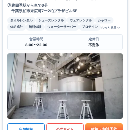
豊四季駅から車で6分
千葉県柏市末広町7ー2柏プラザビル5F
タオルレンタル
シューズレンタル
ウェアレンタル
シャワー
体組成計
無料体験
ウォーターサーバー
プロテイン
もっと見る
営業時間
定休日
8:00〜22:00
不定休
体験・相談予約
店舗情報
公式サイト