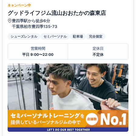
キャンペーン中
グッドライフジム流山おおたかの森東店
豊四季駅から徒歩6分
千葉県柏市豊四季135-73
シューズレンタル
セミパーソナル
駐車場
完全個室
営業時間
定休日
平日 9:00〜22:00
不定休