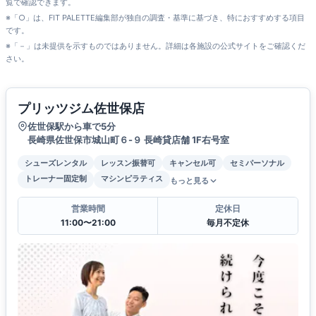
覧で確認できます。
※「○」は、FIT PALETTE編集部が独自の調査・基準に基づき、特におすすめする項目
です。
※「－」は未提供を示すものではありません。詳細は各施設の公式サイトをご確認くだ
さい。
プリッツジム佐世保店
佐世保駅から車で5分
長崎県佐世保市城山町６-９ 長崎貸店舗 1F右号室
シューズレンタル
レッスン振替可
キャンセル可
セミパーソナル
トレーナー固定制
マシンピラティス
もっと見る
営業時間
定休日
11:00〜21:00
毎月不定休