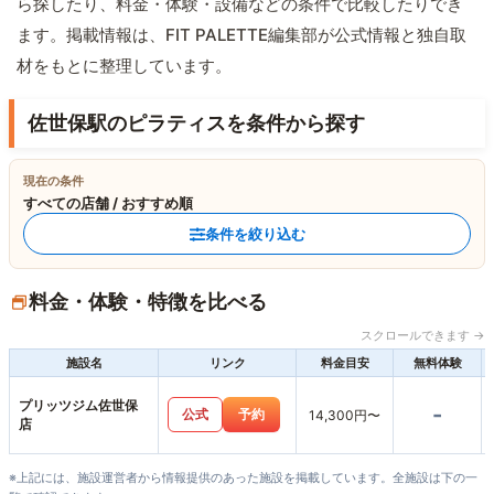
ら探したり、料金・体験・設備などの条件で比較したりでき
ます。掲載情報は、FIT PALETTE編集部が公式情報と独自取
材をもとに整理しています。
佐世保駅のピラティスを条件から探す
現在の条件
すべての店舗 / おすすめ順
条件を絞り込む
料金・体験・特徴を比べる
スクロールできます →
施設名
リンク
料金目安
無料体験
プリッツジム佐世保
-
公式
予約
14,300円〜
店
※上記には、施設運営者から情報提供のあった施設を掲載しています。全施設は下の一