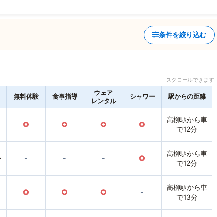
条件を絞り込む
スクロールできます 
ウェア
無料体験
食事指導
シャワー
駅からの距離
レンタル
高柳駅から車
○
○
○
○
で12分
高柳駅から車
〜
-
-
-
○
で12分
高柳駅から車
〜
○
○
○
-
で13分