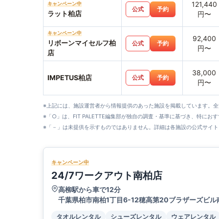
121,440
キャンペーン中
公式
予約
ラット柏店
円〜
キャンペーン中
92,400
リボーンマイセルフ柏
公式
予約
円〜
店
38,000
IMPETUS柏店
公式
予約
円〜
※上記には、施設運営者から情報提供のあった施設を掲載しています。
※「○」は、FIT PALETTE編集部が独自の調査・基準に基づき、特にお
※「－」は未提供を示すものではありません。詳細は各施設の公式サイト
キャンペーン中
24/7ワークアウト南柏店
高柳駅から車で12分
千葉県柏市南柏1丁目6-12穂高第20ブラザーズビル
タオルレンタル
シューズレンタル
ウェアレンタル