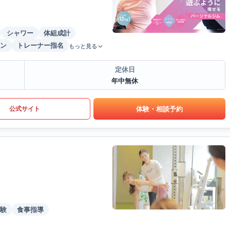
シャワー
体組成計
ン
トレーナー指名
もっと見る
定休日
年中無休
体験・相談予約
公式サイト
験
食事指導