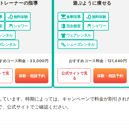
トレーナーの指導
遊ぶように痩せる
導
無料体験
食事指導
無料体験
室
シャワー
完全個室
シャワー
レンタル
ウェアレンタル
ズレンタル
シューズレンタル
すめコース料金
33,000円
おすすめコース料金
121,440円
トで見
公式サイトで見
体験・相談予約
体験・相談予約
る
しています。時期によっては、キャンペーンで料金が割引され
で、公式サイトでご確認ください。