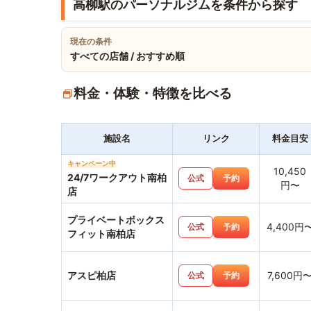
高柳駅のパーソナルジムを条件から探す
現在の条件
すべての店舗 / おすすめ順
料金・体験・特徴を比べる
施設名
リンク
料金目安
キャンペーン中
10,450
24/7ワークアウト南柏
公式
予約
円〜
店
プライベートボックス
4,400円
公式
予約
フィット南柏店
アスピ柏店
7,600円
公式
予約