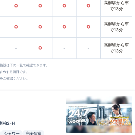
高柳駅から車
○
○
○
○
で13分
高柳駅から車
○
○
○
○
で13分
高柳駅から車
-
○
-
-
で13分
全施設は下の一覧で確認できます。
すすめする項目です。
をご確認ください。
南柏2-H
シャワー
完全個室