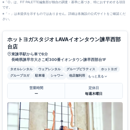
※「○」は、FIT PALETTE編集部が独自の調査・基準に基づき、特におすすめする項目
です。
※「－」は未提供を示すものではありません。詳細は各施設の公式サイトをご確認くだ
さい。
ホットヨガスタジオ LAVAイオンタウン諫早西部
台店
東諫早駅から車で8分
長崎県諫早市大さこ町300番イオンタウン諫早西部台1F
タオルレンタル
ウェアレンタル
グループピラティス
ホットヨガ
グループヨガ
駐車場
シャワー
他店舗利用
もっと見る
営業時間
定休日
ー
毎週木曜日