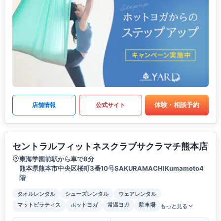
体験・相談予約
店舗情報
公式サイト
セントラルフィットネスクラブサクラマチ熊本店
東海学園前駅から車で8分
熊本県熊本市中央区桜町3番10号SAKURAMACHIKumamoto4
階
タオルレンタル
シューズレンタル
ウェアレンタル
マットピラティス
ホットヨガ
常温ヨガ
駐車場
もっと見る