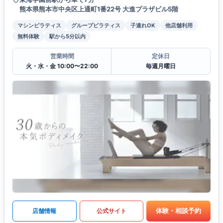
熊本県熊本市中央区上通町1番22号 大進プラザビル5階
マシンピラティス
グループピラティス
子連れOK
他店舗利用
無料体験
駅から5分以内
営業時間
定休日
火・水・金 10:00〜22:00
毎週月曜日
体験・相談予約
店舗情報
公式サイト