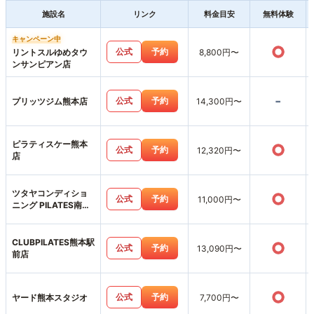
施設名
リンク
料金目安
無料体験
キャンペーン中
○
公式
予約
リントスルゆめタウ
8,800円〜
ンサンピアン店
-
公式
予約
プリッツジム熊本店
14,300円〜
ピラティスケー熊本
○
公式
予約
12,320円〜
店
ツタヤコンディショ
○
公式
予約
11,000円〜
ニング PILATES南熊
本店
CLUBPILATES熊本駅
○
公式
予約
13,090円〜
前店
○
公式
予約
ヤード熊本スタジオ
7,700円〜