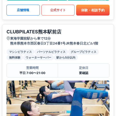
体験・相談予約
店舗情報
公式サイト
CLUBPILATES熊本駅前店
東海学園前駅から車で12分
熊本県熊本市西区春日3丁目24番1号JR熊本春日北ビル1階
マシンピラティス
パーソナルピラティス
グループピラティス
無料体験
ウォーターサーバー
駅から5分以内
営業時間
定休日
平日 7:00〜21:00
要確認