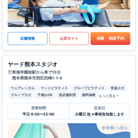
体験・相談予約
店舗情報
公式サイト
ヤード熊本スタジオ
東海学園前駅から車で13分
熊本県熊本市西区田崎1-1-4
ウェアレンタル
マットピラティス
グループピラティス
常温ヨガ
グループヨガ
子連れOK
他店舗利用
無料体験
もっと見る
営業時間
定休日
平日 9:30〜22:00
火曜日 他 ※事前告知致します