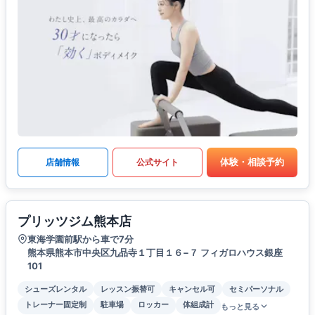
体験・相談予約
店舗情報
公式サイト
プリッツジム熊本店
東海学園前駅から車で7分
熊本県熊本市中央区九品寺１丁目１６−７ フィガロハウス銀座
101
シューズレンタル
レッスン振替可
キャンセル可
セミパーソナル
トレーナー固定制
駐車場
ロッカー
体組成計
もっと見る