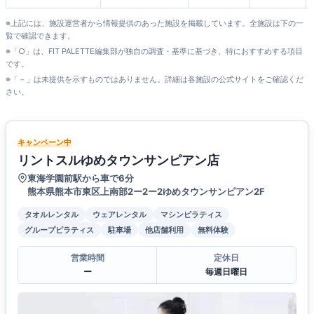
※上記には、施設運営者から情報提供のあった施設を掲載しています。全施設は下の一
覧で確認できます。
※「○」は、FIT PALETTE編集部が独自の調査・基準に基づき、特におすすめする項目
です。
※「－」は未提供を示すものではありません。詳細は各施設の公式サイトをご確認くだ
さい。
キャンペーン中
リントスルゆめタウンサンピアン店
東海学園前駅から車で6分
熊本県熊本市東区上南部2ー2ー2ゆめタウンサンピアン2F
タオルレンタル
ウェアレンタル
マシンピラティス
グループピラティス
駐車場
他店舗利用
無料体験
営業時間
定休日
ー
毎週日曜日