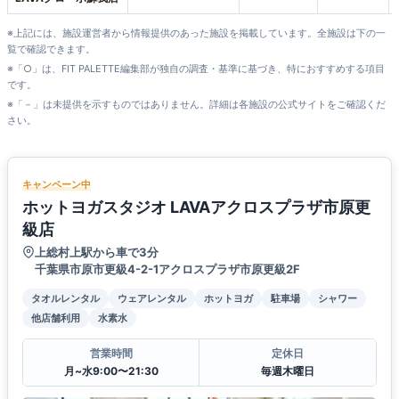
※上記には、施設運営者から情報提供のあった施設を掲載しています。全施設は下の一
覧で確認できます。
※「○」は、FIT PALETTE編集部が独自の調査・基準に基づき、特におすすめする項目
です。
※「－」は未提供を示すものではありません。詳細は各施設の公式サイトをご確認くだ
さい。
キャンペーン中
ホットヨガスタジオ LAVAアクロスプラザ市原更
級店
上総村上駅から車で3分
千葉県市原市更級4-2-1アクロスプラザ市原更級2F
タオルレンタル
ウェアレンタル
ホットヨガ
駐車場
シャワー
他店舗利用
水素水
営業時間
定休日
月~水9:00〜21:30
毎週木曜日