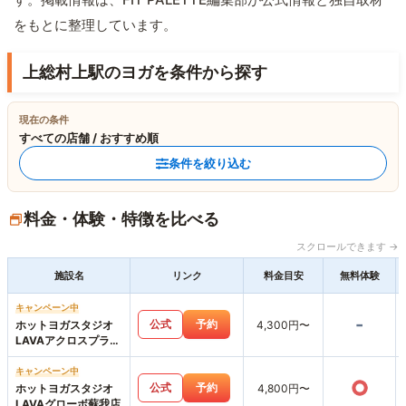
をもとに整理しています。
上総村上駅のヨガを条件から探す
現在の条件
すべての店舗 / おすすめ順
条件を絞り込む
料金・体験・特徴を比べる
スクロールできます →
施設名
リンク
料金目安
無料体験
キャンペーン中
-
公式
予約
ホットヨガスタジオ
4,300円〜
LAVAアクロスプラザ
市原更級店
キャンペーン中
○
公式
予約
ホットヨガスタジオ
4,800円〜
LAVAグローボ蘇我店