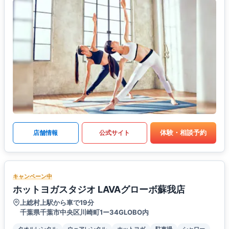
体験・相談予約
店舗情報
公式サイト
キャンペーン中
ホットヨガスタジオ LAVAグローボ蘇我店
上総村上駅から車で19分
千葉県千葉市中央区川崎町1ー34GLOBO内
タオルレンタル
ウェアレンタル
ホットヨガ
駐車場
シャワー