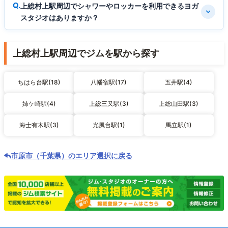
上総村上駅周辺でシャワーやロッカーを利用できるヨガ
スタジオはありますか？
上総村上駅周辺でジムを駅から探す
ちはら台駅(18)
八幡宿駅(17)
五井駅(4)
姉ケ崎駅(4)
上総三又駅(3)
上総山田駅(3)
海士有木駅(3)
光風台駅(1)
馬立駅(1)
市原市（千葉県）のエリア選択に戻る