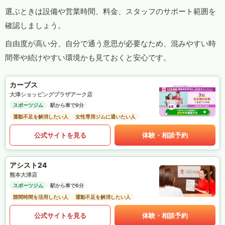
選ぶときは設備や営業時間、料金、スタッフのサポート範囲を
確認しましょう。
自由度が高い分、自分で通う意思が必要なため、混みやすい時
間帯や続けやすい環境かも見ておくと安心です。
カーブス
大津ショッピングプラザアーク店
スポーツジム
駅から車で9分
運動不足を解消したい人
女性専用ジムに通いたい人
公式サイトを見る
体験・相談予約
アシスト24
熊本大津店
スポーツジム
駅から車で6分
隙間時間を活用したい人
運動不足を解消したい人
公式サイトを見る
体験・相談予約