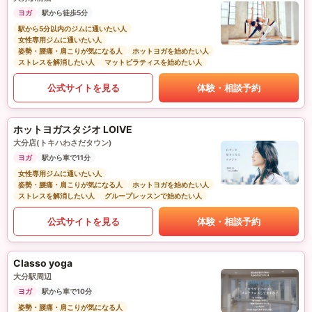
ヨガ
駅から徒歩5分
駅から5分以内のジムに通いたい人
女性専用ジムに通いたい人
姿勢・腰痛・肩こりが気になる人
ホットヨガを始めたい人
ストレスを解消したい人
マットピラティスを始めたい人
公式サイトを見る
体験・相談予約
ホットヨガスタジオ LOIVE
大分店(トキハわさだタウン)
ヨガ
駅から車で11分
女性専用ジムに通いたい人
姿勢・腰痛・肩こりが気になる人
ホットヨガを始めたい人
ストレスを解消したい人
グループレッスンで始めたい人
公式サイトを見る
体験・相談予約
Classo yoga
大分駅周辺
ヨガ
駅から車で10分
姿勢・腰痛・肩こりが気になる人