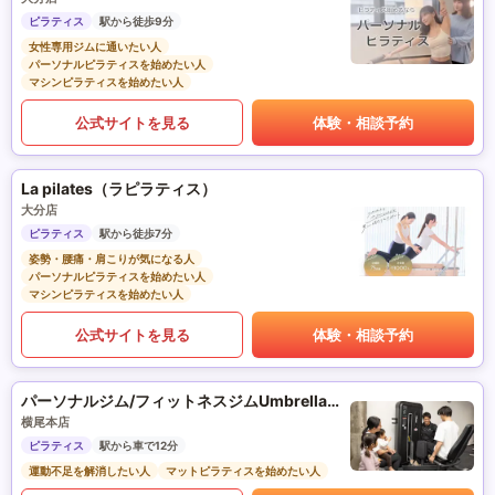
ピラティス
駅から徒歩9分
女性専用ジムに通いたい人
パーソナルピラティスを始めたい人
マシンピラティスを始めたい人
公式サイトを見る
体験・相談予約
La pilates（ラピラティス）
大分店
ピラティス
駅から徒歩7分
姿勢・腰痛・肩こりが気になる人
パーソナルピラティスを始めたい人
マシンピラティスを始めたい人
公式サイトを見る
体験・相談予約
パーソナルジム/フィットネスジムUmbrella（アンブレラ）
横尾本店
ピラティス
駅から車で12分
運動不足を解消したい人
マットピラティスを始めたい人