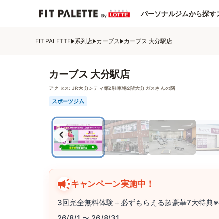
パーソナルジムから探す
FIT PALETTE
系列店
カーブス
カーブス 大分駅店
カーブス 大分駅店
アクセス:
JR大分シティ第2駐車場2階大分ガスさんの隣
スポーツジム
キャンペーン実施中！
3回完全無料体験＋必ずもらえる超豪華7大特典※
26/8/1 〜 26/8/31