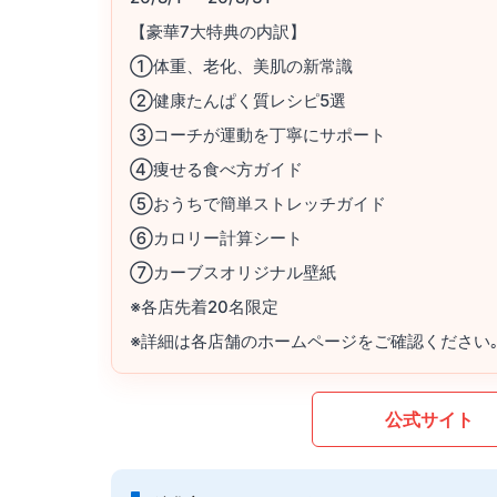
【豪華7大特典の内訳】
①体重、老化、美肌の新常識
②健康たんぱく質レシピ5選
③コーチが運動を丁寧にサポート
④痩せる食べ方ガイド
⑤おうちで簡単ストレッチガイド
⑥カロリー計算シート
⑦カーブスオリジナル壁紙
※各店先着20名限定
※詳細は各店舗のホームページをご確認ください
公式サイト