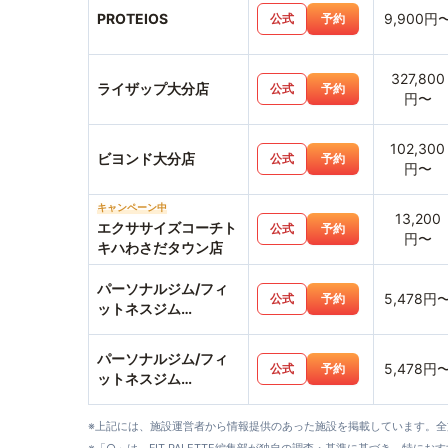
PROTEIOS
9,900円
公式
予約
327,800
ライザップ大分店
公式
予約
円〜
102,300
ビヨンド大分店
公式
予約
円〜
キャンペーン中
13,200
エクササイズコーチト
公式
予約
円〜
キハわさだタウン店
パーソナルジム/フィ
5,478円
公式
予約
ットネスジム
Umbrella横尾本店
パーソナルジム/フィ
5,478円
公式
予約
ットネスジム
Umbrella三佐店
※上記には、施設運営者から情報提供のあった施設を掲載しています。