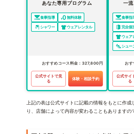
あなた専用プログラム
一流
食事指導
無料体験
食事指
シャワー
ウェアレンタル
完全個
ウェア
シュー
おすすめコース料金
327,800円
おす
公式サイトで見
公式サイ
体験・相談予約
る
る
上記の表は公式サイトに記載の情報をもとに作成
り、店舗によって内容が変わることもありますの