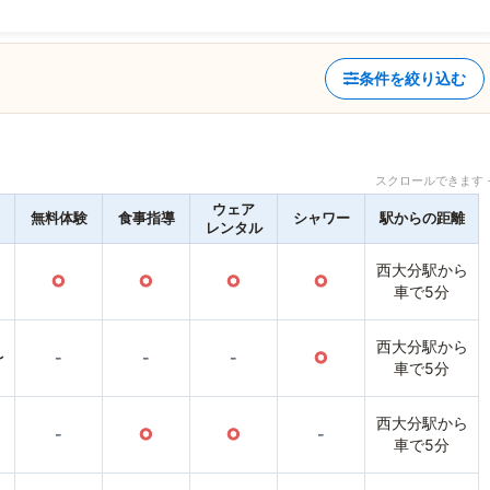
条件を絞り込む
スクロールできます 
ウェア
無料体験
食事指導
シャワー
駅からの距離
レンタル
西大分駅から
○
○
○
○
車で5分
西大分駅から
〜
-
-
-
○
車で5分
西大分駅から
-
○
○
-
車で5分