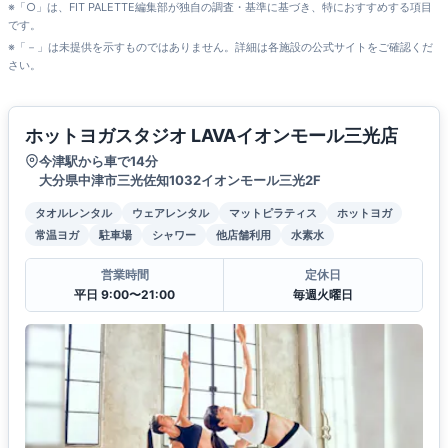
※「○」は、FIT PALETTE編集部が独自の調査・基準に基づき、特におすすめする項目
です。
※「－」は未提供を示すものではありません。詳細は各施設の公式サイトをご確認くだ
さい。
ホットヨガスタジオ LAVAイオンモール三光店
今津駅から車で14分
大分県中津市三光佐知1032イオンモール三光2F
タオルレンタル
ウェアレンタル
マットピラティス
ホットヨガ
常温ヨガ
駐車場
シャワー
他店舗利用
水素水
営業時間
定休日
平日 9:00〜21:00
毎週火曜日