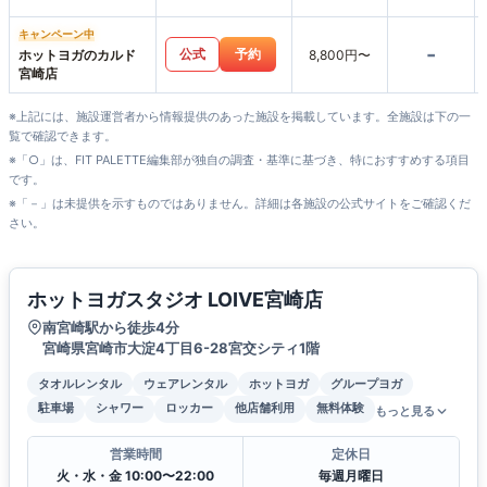
やざき店
キャンペーン中
-
公式
予約
ホットヨガのカルド
8,800円〜
宮崎店
※上記には、施設運営者から情報提供のあった施設を掲載しています。全施設は下の一
覧で確認できます。
※「○」は、FIT PALETTE編集部が独自の調査・基準に基づき、特におすすめする項目
です。
※「－」は未提供を示すものではありません。詳細は各施設の公式サイトをご確認くだ
さい。
ホットヨガスタジオ LOIVE宮崎店
南宮崎駅から徒歩4分
宮崎県宮崎市大淀4丁目6-28宮交シティ1階
タオルレンタル
ウェアレンタル
ホットヨガ
グループヨガ
駐車場
シャワー
ロッカー
他店舗利用
無料体験
もっと見る
営業時間
定休日
火・水・金 10:00〜22:00
毎週月曜日