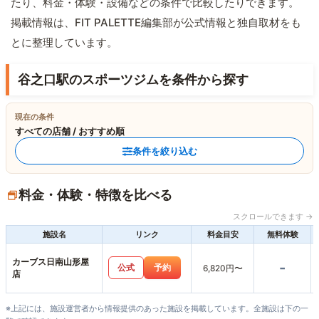
たり、料金・体験・設備などの条件で比較したりできます。
掲載情報は、FIT PALETTE編集部が公式情報と独自取材をも
とに整理しています。
谷之口駅のスポーツジムを条件から探す
現在の条件
すべての店舗 / おすすめ順
条件を絞り込む
料金・体験・特徴を比べる
スクロールできます →
施設名
リンク
料金目安
無料体験
カーブス日南山形屋
-
公式
予約
6,820円〜
店
※上記には、施設運営者から情報提供のあった施設を掲載しています。全施設は下の一