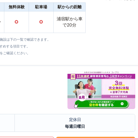
無料体験
駐車場
駅からの距離
浦宿駅から車
〜
○
○
で20分
全施設は下の一覧で確認できます。
すすめする項目です。
をご確認ください。
定休日
毎週日曜日