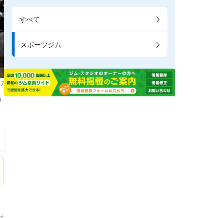
すべて
スポーツジム
7
掲
→