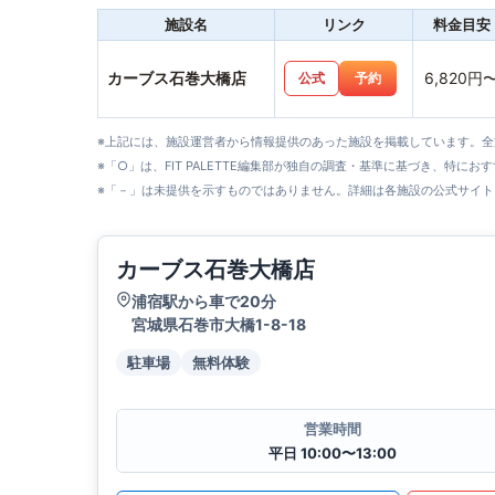
施設名
リンク
料金目安
カーブス石巻大橋店
6,820円
公式
予約
※上記には、施設運営者から情報提供のあった施設を掲載しています。
※「○」は、FIT PALETTE編集部が独自の調査・基準に基づき、特にお
※「－」は未提供を示すものではありません。詳細は各施設の公式サイト
カーブス石巻大橋店
浦宿駅から車で20分
宮城県石巻市大橋1-8-18
駐車場
無料体験
営業時間
平日 10:00〜13:00