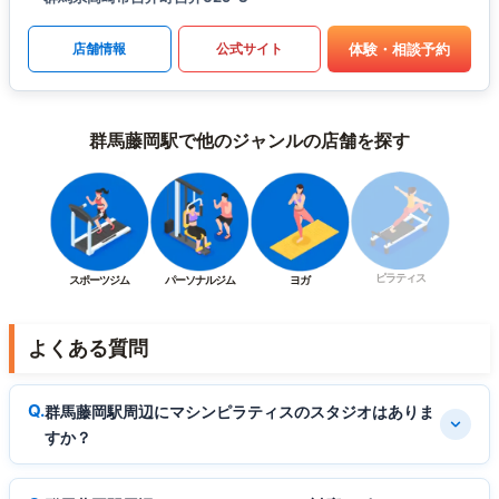
体験・相談予約
店舗情報
公式サイト
群馬藤岡駅で他のジャンルの店舗を探す
ピラティス
スポーツジム
パーソナルジム
ヨガ
よくある質問
群馬藤岡駅周辺にマシンピラティスのスタジオはありま
すか？