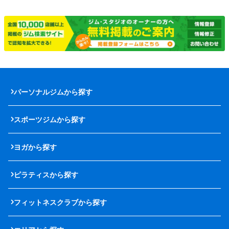
パーソナルジムから探す
スポーツジムから探す
ヨガから探す
ピラティスから探す
フィットネスクラブから探す