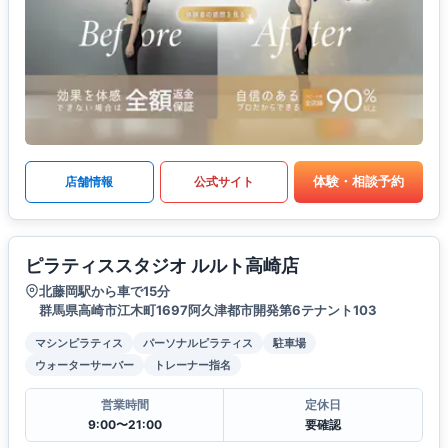
体験・相談予約
店舗情報
公式サイト
ピラティススタジオ ルルト高崎店
北藤岡駅から車で15分
群馬県高崎市江木町1697阿久津都市開発第6テナント103
マシンピラティス
パーソナルピラティス
駐車場
ウォーターサーバー
トレーナー指名
営業時間
定休日
9:00〜21:00
要確認