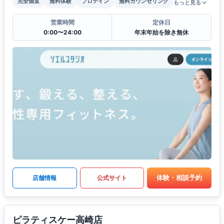
完全個室
無料体験
プロテイン
無料カウンセリング
もっと見る
営業時間
定休日
0:00〜24:00
年末年始を除き無休
体験・相談予約
店舗情報
公式サイト
ピラティスケー高崎店