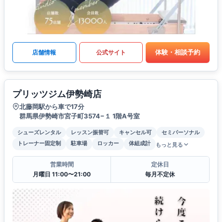
体験・相談予約
店舗情報
公式サイト
プリッツジム伊勢崎店
北藤岡駅から車で17分
群馬県伊勢崎市宮子町3574−１ 1階A号室
シューズレンタル
レッスン振替可
キャンセル可
セミパーソナル
トレーナー固定制
駐車場
ロッカー
体組成計
もっと見る
営業時間
定休日
月曜日 11:00〜21:00
毎月不定休