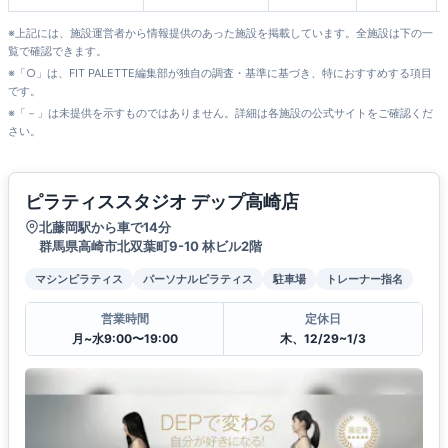
※上記には、施設運営者から情報提供のあった施設を掲載しています。全施設は下の一
覧で確認できます。
※「○」は、FIT PALETTE編集部が独自の調査・基準に基づき、特におすすめする項目
です。
※「－」は未提供を示すものではありません。詳細は各施設の公式サイトをご確認くだ
さい。
ピラティススタジオ デップ高崎店
北藤岡駅から車で14分
群馬県高崎市北双葉町9-10 林ビル2階
マシンピラティス
パーソナルピラティス
駐車場
トレーナー指名
営業時間
定休日
月~水9:00〜19:00
木、12/29~1/3