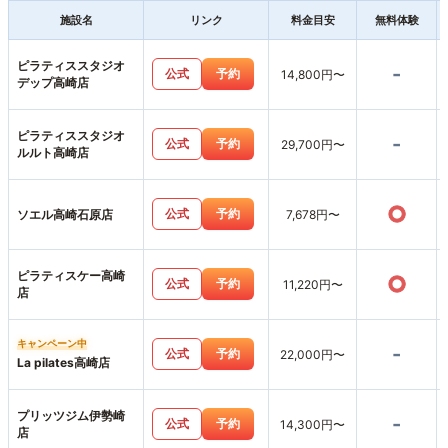
施設名
リンク
料金目安
無料体験
ピラティススタジオ
-
公式
予約
14,800円〜
デップ高崎店
ピラティススタジオ
-
公式
予約
29,700円〜
ルルト高崎店
○
公式
予約
ソエル高崎石原店
7,678円〜
ピラティスケー高崎
○
公式
予約
11,220円〜
店
キャンペーン中
-
公式
予約
22,000円〜
La pilates高崎店
プリッツジム伊勢崎
-
公式
予約
14,300円〜
店