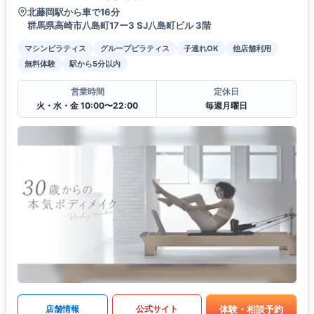
北藤岡駅から車で16分
群馬県高崎市八島町17ー3 SJ八島町ビル 3階
マシンピラティス
グループピラティス
子連れOK
他店舗利用
無料体験
駅から5分以内
営業時間
定休日
火・水・金 10:00〜22:00
毎週月曜日
体験・相談予約
店舗情報
公式サイト