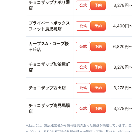
チョコザップナポリ通
3,278円
公式
予約
店
プライベートボックス
4,400円
公式
予約
フィット鹿児島店
カーブスA・コープ桜
6,820円
公式
予約
ヶ丘店
チョコザップ加治屋町
3,278円
公式
予約
店
チョコザップ西田店
3,278円
公式
予約
チョコザップ高見馬場
3,278円
公式
予約
店
※上記には、施設運営者から情報提供のあった施設を掲載しています。
※「○」は、FIT PALETTE編集部が独自の調査・基準に基づき、特にお