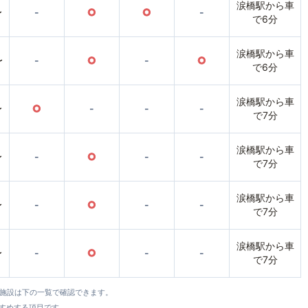
涙橋駅から車
〜
-
○
○
-
で6分
涙橋駅から車
〜
-
○
-
○
で6分
涙橋駅から車
〜
○
-
-
-
で7分
涙橋駅から車
〜
-
○
-
-
で7分
涙橋駅から車
〜
-
○
-
-
で7分
涙橋駅から車
〜
-
○
-
-
で7分
全施設は下の一覧で確認できます。
すすめする項目です。