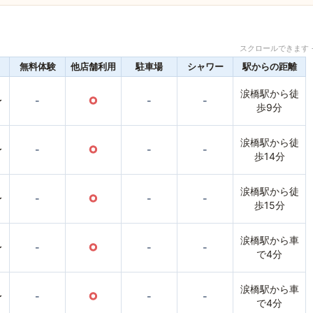
スクロールできます 
無料体験
他店舗利用
駐車場
シャワー
駅からの距離
涙橋駅から徒
〜
-
○
-
-
歩9分
涙橋駅から徒
〜
-
○
-
-
歩14分
涙橋駅から徒
〜
-
○
-
-
歩15分
涙橋駅から車
〜
-
○
-
-
で4分
涙橋駅から車
〜
-
○
-
-
で4分