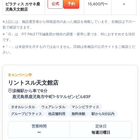
-
公式
予約
ピラティス カサネ鹿
15,400円〜
児島天文館店
※上記には、施設運営者から情報提供のあった施設を掲載しています。全施設は下の一
覧で確認できます。
※「○」は、FIT PALETTE編集部が独自の調査・基準に基づき、特におすすめする項目
です。
※「－」は未提供を示すものではありません。詳細は各施設の公式サイトをご確認くだ
さい。
キャンペーン中
リントスル天文館店
涙橋駅から車で8分
鹿児島県鹿児島市中町1-5マルゼンビルⅡ3F
タオルレンタル
ウェアレンタル
マシンピラティス
グループピラティス
他店舗利用
無料体験
駅から5分以内
営業時間
定休日
ー
毎週日曜日