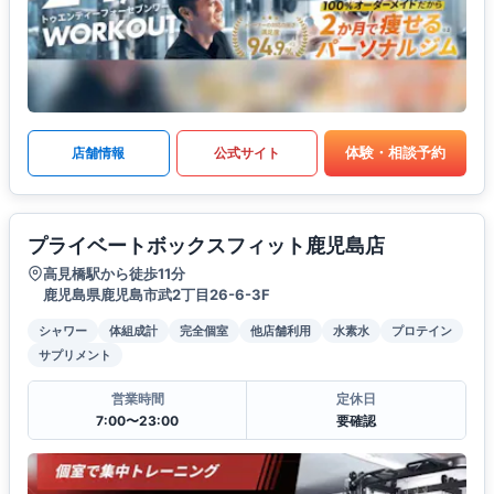
体験・相談予約
店舗情報
公式サイト
プライベートボックスフィット鹿児島店
高見橋駅から徒歩11分
鹿児島県鹿児島市武2丁目26-6-3F
シャワー
体組成計
完全個室
他店舗利用
水素水
プロテイン
サプリメント
営業時間
定休日
7:00〜23:00
要確認