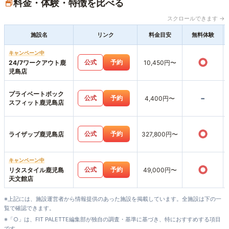
料金・体験・特徴を比べる
スクロールできます →
施設名
リンク
料金目安
無料体験
キャンペーン中
○
公式
予約
24/7ワークアウト鹿
10,450円〜
児島店
プライベートボック
-
公式
予約
4,400円〜
スフィット鹿児島店
○
公式
予約
ライザップ鹿児島店
327,800円〜
キャンペーン中
○
公式
予約
リタスタイル鹿児島
49,000円〜
天文館店
※上記には、施設運営者から情報提供のあった施設を掲載しています。全施設は下の一
覧で確認できます。
※「○」は、FIT PALETTE編集部が独自の調査・基準に基づき、特におすすめする項目
です。