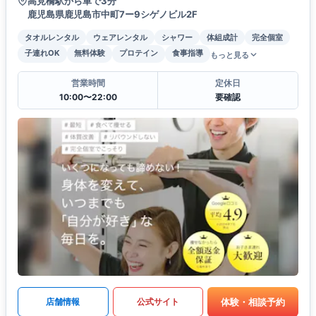
高見橋駅から車で3分
鹿児島県鹿児島市中町7ー9シゲノビル2F
タオルレンタル
ウェアレンタル
シャワー
体組成計
完全個室
子連れOK
無料体験
プロテイン
食事指導
もっと見る
営業時間
定休日
10:00〜22:00
要確認
体験・相談予約
店舗情報
公式サイト