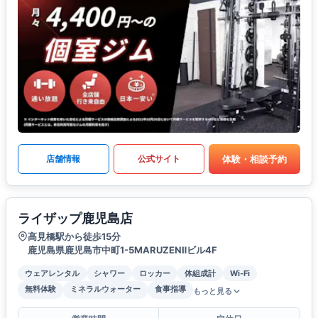
体験・相談予約
店舗情報
公式サイト
ライザップ鹿児島店
高見橋駅から徒歩15分
鹿児島県鹿児島市中町1-5MARUZENⅡビル4F
ウェアレンタル
シャワー
ロッカー
体組成計
Wi-Fi
無料体験
ミネラルウォーター
食事指導
もっと見る