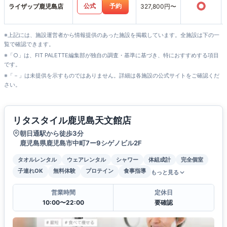
○
公式
予約
ライザップ鹿児島店
327,800円〜
※上記には、施設運営者から情報提供のあった施設を掲載しています。全施設は下の一
覧で確認できます。
※「○」は、FIT PALETTE編集部が独自の調査・基準に基づき、特におすすめする項目
です。
※「－」は未提供を示すものではありません。詳細は各施設の公式サイトをご確認くだ
さい。
リタスタイル鹿児島天文館店
朝日通駅から徒歩3分
鹿児島県鹿児島市中町7ー9シゲノビル2F
タオルレンタル
ウェアレンタル
シャワー
体組成計
完全個室
子連れOK
無料体験
プロテイン
食事指導
もっと見る
営業時間
定休日
10:00〜22:00
要確認